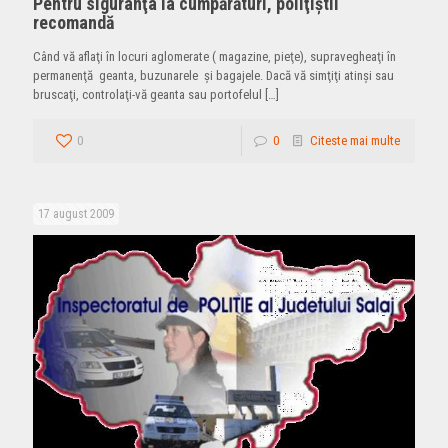
Pentru siguranţa la cumpărături, poliţiştii
recomandă
Când vă aflaţi în locuri aglomerate ( magazine, pieţe), supravegheaţi în
permanenţă geanta, buzunarele şi bagajele. Dacă vă simţiţi atinşi sau
bruscaţi, controlaţi-vă geanta sau portofelul
[…]
0
0
Citeste mai multe
17 august 2009