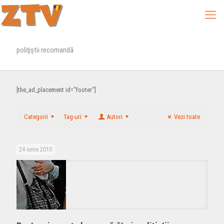
poliţiştii recomandă
[the_ad_placement id="footer"]
Categorii
Tag-uri
Autori
Vezi toate
24 iunie 2010