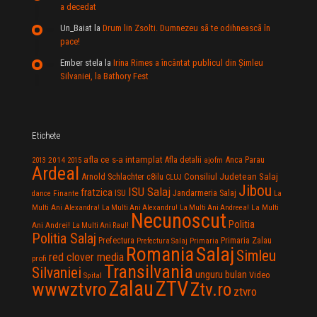
a decedat
Un_Baiat
la
Drum lin Zsolti. Dumnezeu sã te odihneascã în
pace!
Ember stela
la
Irina Rimes a încântat publicul din Şimleu
Silvaniei, la Bathory Fest
Etichete
afla ce s-a intamplat
Anca Parau
2014
Afla detalii
2013
2015
ajofm
Ardeal
Consiliul Judetean Salaj
Arnold Schlachter
c8ilu
CLUJ
Jibou
ISU Salaj
fratzica
Jandarmeria Salaj
Finante
ISU
dance
La
La Multi
Multi Ani Alexandra!
La Multi Ani Alexandru!
La Multi Ani Andreea!
Necunoscut
Politia
Ani Andrei!
La Multi Ani Raul!
Politia Salaj
Prefectura
Primaria Zalau
Prefectura Salaj
Primaria
Salaj
Romania
Simleu
red clover media
profi
Transilvania
Silvaniei
unguru bulan
Video
Spital
Zalau
ZTV
wwwztvro
Ztv.ro
ztvro