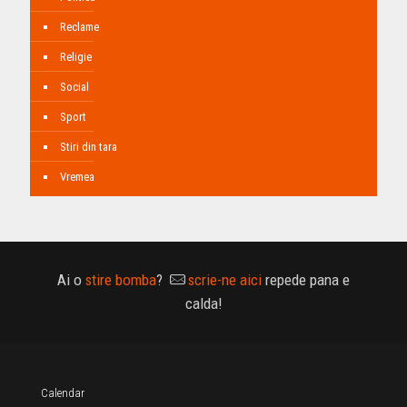
Reclame
Religie
Social
Sport
Stiri din tara
Vremea
Ai o
stire bomba
?
scrie-ne aici
repede pana e
calda!
Calendar