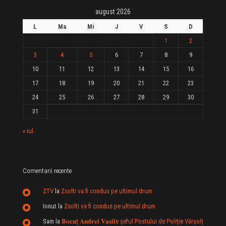
august 2026
L
Ma
Mi
J
V
S
D
1
2
3
4
5
6
7
8
9
10
11
12
13
14
15
16
17
18
19
20
21
22
23
24
25
26
27
28
29
30
31
« iul.
Comentarii recente
ZTV
la
Zsolti va fi condus pe ultimul drum
Ionut
la
Zsolti va fi condus pe ultimul drum
Sam
la
𝐁𝐨𝐜𝐮ț 𝐀𝐧𝐝𝐫𝐞𝐢 𝐕𝐚𝐬𝐢𝐥e şeful Postului de Poliție Vârșolț