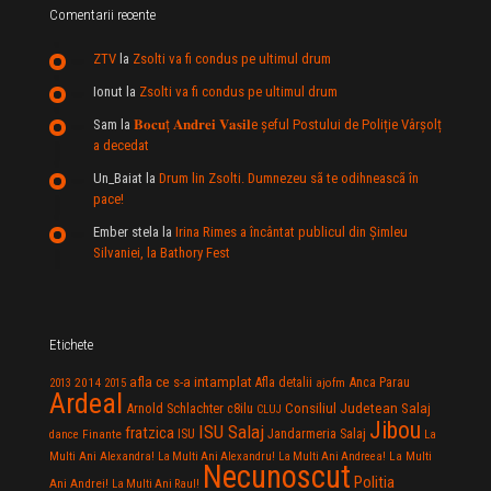
Comentarii recente
ZTV
la
Zsolti va fi condus pe ultimul drum
Ionut
la
Zsolti va fi condus pe ultimul drum
Sam
la
𝐁𝐨𝐜𝐮ț 𝐀𝐧𝐝𝐫𝐞𝐢 𝐕𝐚𝐬𝐢𝐥e şeful Postului de Poliție Vârșolț
a decedat
Un_Baiat
la
Drum lin Zsolti. Dumnezeu sã te odihneascã în
pace!
Ember stela
la
Irina Rimes a încântat publicul din Şimleu
Silvaniei, la Bathory Fest
Etichete
afla ce s-a intamplat
Anca Parau
2014
Afla detalii
2013
2015
ajofm
Ardeal
Consiliul Judetean Salaj
Arnold Schlachter
c8ilu
CLUJ
Jibou
ISU Salaj
fratzica
Jandarmeria Salaj
Finante
ISU
dance
La
La Multi
Multi Ani Alexandra!
La Multi Ani Alexandru!
La Multi Ani Andreea!
Necunoscut
Politia
Ani Andrei!
La Multi Ani Raul!