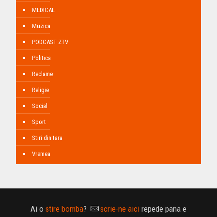
MEDICAL
Muzica
PODCAST ZTV
Politica
Reclame
Religie
Social
Sport
Stiri din tara
Vremea
Ai o
stire bomba
?
scrie-ne aici
repede pana e