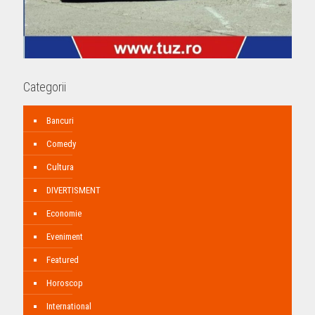
Categorii
Bancuri
Comedy
Cultura
DIVERTISMENT
Economie
Eveniment
Featured
Horoscop
International