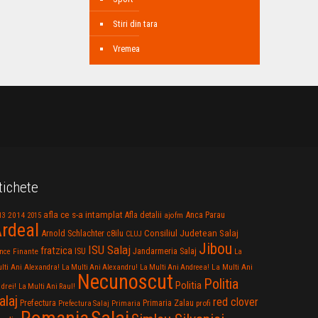
Stiri din tara
Vremea
tichete
afla ce s-a intamplat
Anca Parau
2014
Afla detalii
13
2015
ajofm
rdeal
Consiliul Judetean Salaj
Arnold Schlachter
c8ilu
CLUJ
Jibou
ISU Salaj
fratzica
Jandarmeria Salaj
Finante
ISU
nce
La
La Multi Ani
lti Ani Alexandra!
La Multi Ani Alexandru!
La Multi Ani Andreea!
Necunoscut
Politia
Politia
drei!
La Multi Ani Raul!
alaj
red clover
Prefectura
Primaria Zalau
profi
Prefectura Salaj
Primaria