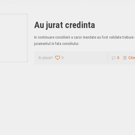
Au jurat credinta
In continuare consilierii a caror mandate au fost validate trebui
juramantul in fata consiliului.
Iti place?
0
0
Cite