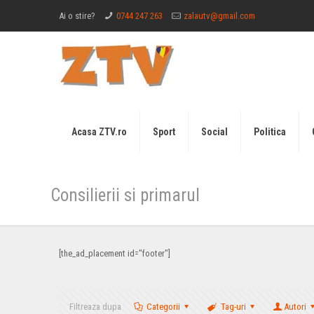
Ai o stire?
0744 247 263
zalautv@gmail.com
Acasa ZTV.ro
Sport
Social
Politica
Consilierii si primarul
[the_ad_placement id="footer"]
Filtreaza dupa
Categorii
Tag-uri
Autori