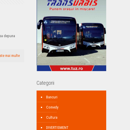
e sa depuna
ste mai multe
Categorii
Bancuri
Comedy
Cultura
DIVERTISMENT