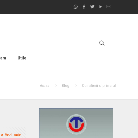
tara
Utile
Acasa
Blog
Consilierii si primarul
Vezi toate