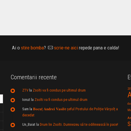
Ai o
stire bomba
?
scrie-ne aici
repede pana e calda!
Comentarii recente
E
20
ZTV
la
Zsolti va fi condus pe ultimul drum
A
Ionut
la
Zsolti va fi condus pe ultimul drum
da
Sam
la
𝐁𝐨𝐜𝐮ț 𝐀𝐧𝐝𝐫𝐞𝐢 𝐕𝐚𝐬𝐢𝐥e şeful Postului de Poliție Vârșolț a
Mu
decedat
An
S
Un_Baiat
la
Drum lin Zsolti. Dumnezeu sã te odihneascã în pace!