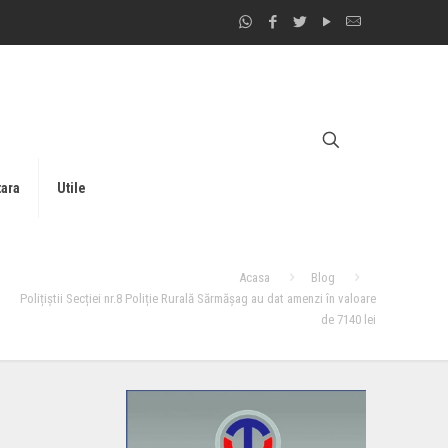
tara
Utile
Acasa
Blog
Polițiștii Secției nr.8 Poliție Rurală Sărmășag au dat amenzi în valoare
de 7140 lei