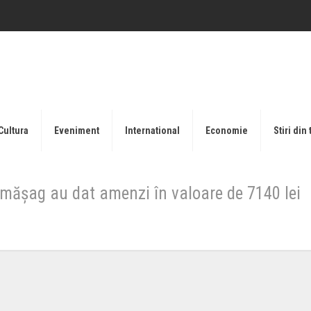
Cultura
Eveniment
International
Economie
Stiri din 
Sărmășag au dat amenzi în valoare de 7140 lei