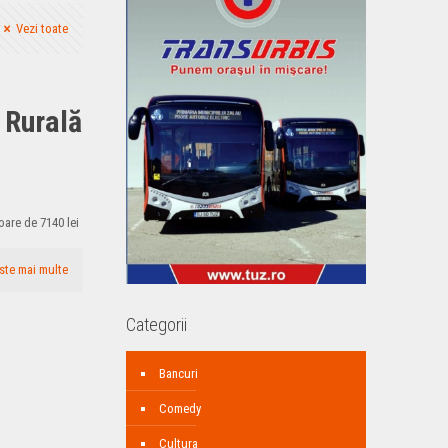
Vezi toate
e Rurală
loare de 7140 lei
ste mai multe
Categorii
Bancuri
Comedy
Cultura