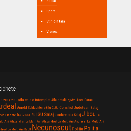
Social
Sport
Stiri din tara
Vremea
tichete
afla ce s-a intamplat
Anca Parau
2014
Afla detalii
13
2015
ajofm
rdeal
Consiliul Judetean Salaj
Arnold Schlachter
c8ilu
CLUJ
Jibou
ISU Salaj
fratzica
Jandarmeria Salaj
Finante
ISU
nce
La
La Multi Ani
lti Ani Alexandra!
La Multi Ani Alexandru!
La Multi Ani Andreea!
Necunoscut
Politia
Politia
drei!
La Multi Ani Raul!