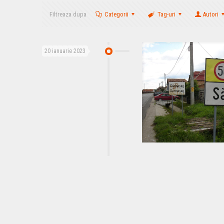
Filtreaza dupa
Categorii
Tag-uri
Autori
20 ianuarie 2023