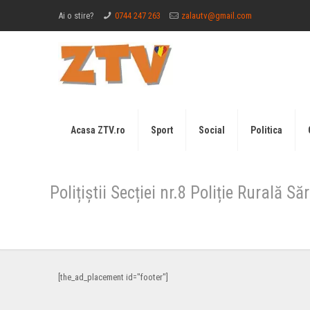
Ai o stire?
0744 247 263
zalautv@gmail.com
Acasa ZTV.ro
Sport
Social
Politica
Polițiștii Secției nr.8 Poliție Rurală 
[the_ad_placement id="footer"]