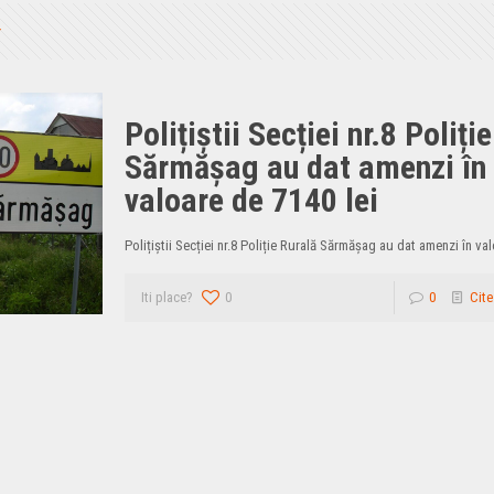
Polițiștii Secției nr.8 Poliți
Sărmășag au dat amenzi în
valoare de 7140 lei
Polițiștii Secției nr.8 Poliție Rurală Sărmășag au dat amenzi în va
Iti place?
0
0
Cite