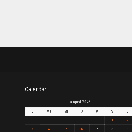
Calendar
august 2026
L
Ma
Mi
J
V
S
D
1
2
3
4
5
6
7
8
9