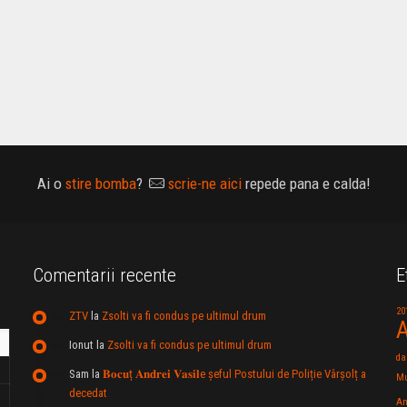
Ai o
stire bomba
?
scrie-ne aici
repede pana e calda!
Comentarii recente
E
20
ZTV
la
Zsolti va fi condus pe ultimul drum
A
Ionut
la
Zsolti va fi condus pe ultimul drum
da
Sam
la
𝐁𝐨𝐜𝐮ț 𝐀𝐧𝐝𝐫𝐞𝐢 𝐕𝐚𝐬𝐢𝐥e şeful Postului de Poliție Vârșolț a
Mu
decedat
An