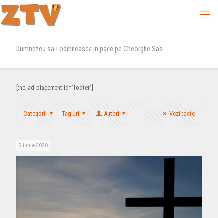
Dumnezeu sa-l odihneasca in pace pe Gheorghe Sas!
[the_ad_placement id="footer"]
Categorii
Tag-uri
Autori
Vezi toate
8 iunie 2020