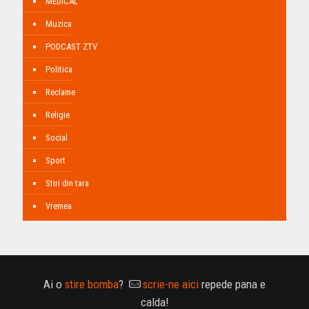
MEDICAL
Muzica
PODCAST ZTV
Politica
Reclame
Religie
Social
Sport
Stiri din tara
Vremea
Ai o
stire bomba
?
scrie-ne aici
repede pana e
calda!