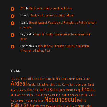
ZTV
la
Zsolti va fi condus pe ultimul drum
Ionut
la
Zsolti va fi condus pe ultimul drum
Sam
la
𝐁𝐨𝐜𝐮ț 𝐀𝐧𝐝𝐫𝐞𝐢 𝐕𝐚𝐬𝐢𝐥e şeful Postului de Poliție Vârșolț
a decedat
Un_Baiat
la
Drum lin Zsolti. Dumnezeu sã te odihneascã în
pace!
Ember stela
la
Irina Rimes a încântat publicul din Şimleu
Silvaniei, la Bathory Fest
Etichete
afla ce s-a intamplat
Anca Parau
2014
Afla detalii
2013
2015
ajofm
Ardeal
Consiliul Judetean Salaj
Arnold Schlachter
c8ilu
CLUJ
Jibou
ISU Salaj
fratzica
Jandarmeria Salaj
Finante
ISU
dance
La
La Multi
Multi Ani Alexandra!
La Multi Ani Alexandru!
La Multi Ani Andreea!
Necunoscut
Politia
Ani Andrei!
La Multi Ani Raul!
Politia Salaj
Prefectura
Primaria Zalau
Prefectura Salaj
Primaria