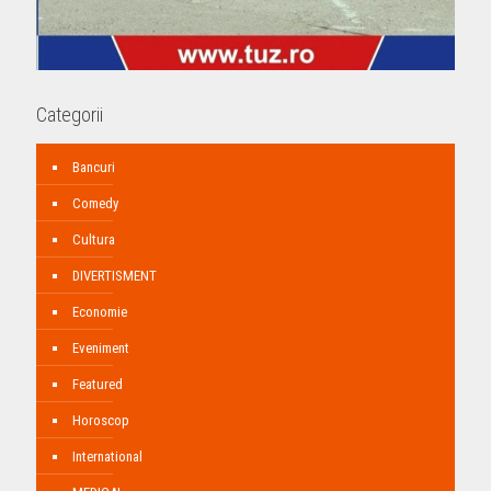
Categorii
Bancuri
Comedy
Cultura
DIVERTISMENT
Economie
Eveniment
Featured
Horoscop
International