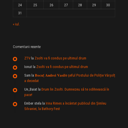
24
25
26
27
28
29
30
31
« iul.
Comentarii recente
ZTV
la
Zsolti va fi condus pe ultimul drum
Ionut
la
Zsolti va fi condus pe ultimul drum
Sam
la
𝐁𝐨𝐜𝐮ț 𝐀𝐧𝐝𝐫𝐞𝐢 𝐕𝐚𝐬𝐢𝐥e şeful Postului de Poliție Vârșolț
a decedat
Un_Baiat
la
Drum lin Zsolti. Dumnezeu sã te odihneascã în
pace!
Ember stela
la
Irina Rimes a încântat publicul din Şimleu
Silvaniei, la Bathory Fest