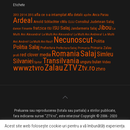
Etichete
afla ce s-a intamplat
Anca Parau
2014
Afla detalii
2013
2015
ajofm
Ardeal
Consiliul Judetean Salaj
Arnold Schlachter
c8ilu
CLUJ
Jibou
ISU Salaj
fratzica
Jandarmeria Salaj
Finante
ISU
dance
La
La Multi
Multi Ani Alexandra!
La Multi Ani Alexandru!
La Multi Ani Andreea!
Necunoscut
Politia
Ani Andrei!
La Multi Ani Raul!
Politia Salaj
Prefectura
Primaria Zalau
Prefectura Salaj
Primaria
Salaj
Romania
Simleu
red clover media
profi
Transilvania
Silvaniei
unguru bulan
Video
Spital
Zalau
ZTV
wwwztvro
Ztv.ro
ztvro
Preluarea sau reproducerea (totala sau partiala) a stirilor publicate,
fara indicarea sursei "ZTV.ro", este interzisa! Copyright © 2006 - 2020
ZTV.ro - Televiziune pe Internet - Zalau TV
Acest site web folosește cookie-uri pentru a vă îmbunătăți experiența.