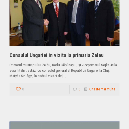
Consulul Ungariei in vizita la primaria Zalau
Primarul municipiului Zalău, Radu Căpîlnaşiu, şi viceprimarul Sojka Atila
s-au întâlnit astăzi cu consulul general al Republicii Ungare, la Cluj,
Matyás Szilágyi, în cadrul vizitei de
[…]
0
0
Citeste mai multe