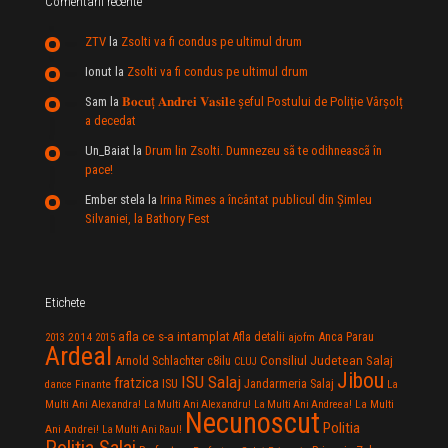
Comentarii recente
ZTV
la
Zsolti va fi condus pe ultimul drum
Ionut
la
Zsolti va fi condus pe ultimul drum
Sam
la
𝐁𝐨𝐜𝐮ț 𝐀𝐧𝐝𝐫𝐞𝐢 𝐕𝐚𝐬𝐢𝐥e şeful Postului de Poliție Vârșolț
a decedat
Un_Baiat
la
Drum lin Zsolti. Dumnezeu sã te odihneascã în
pace!
Ember stela
la
Irina Rimes a încântat publicul din Şimleu
Silvaniei, la Bathory Fest
Etichete
afla ce s-a intamplat
Anca Parau
2014
Afla detalii
2013
2015
ajofm
Ardeal
Consiliul Judetean Salaj
Arnold Schlachter
c8ilu
CLUJ
Jibou
ISU Salaj
fratzica
Jandarmeria Salaj
Finante
ISU
dance
La
La Multi
Multi Ani Alexandra!
La Multi Ani Alexandru!
La Multi Ani Andreea!
Necunoscut
Politia
Ani Andrei!
La Multi Ani Raul!