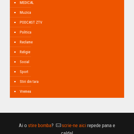
MEDICAL
Muzica
PODCAST ZTV
Politica
Reclame
Religie
Social
Sport
Stiri din tara
Vremea
Ai o
stire bomba
?
scrie-ne aici
repede pana e
calda!