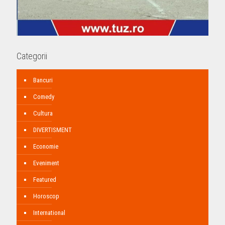
Categorii
Bancuri
Comedy
Cultura
DIVERTISMENT
Economie
Eveniment
Featured
Horoscop
International