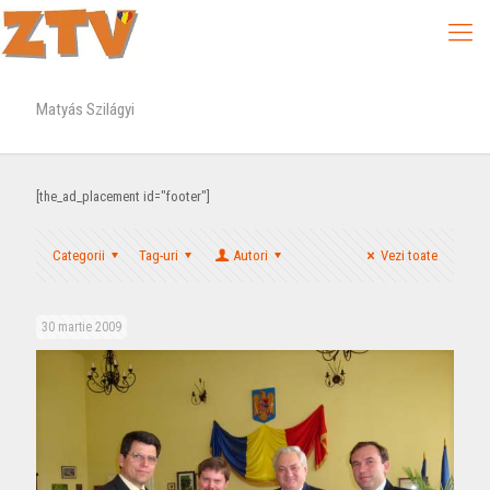
Matyás Szilágyi
[the_ad_placement id="footer"]
Categorii
Tag-uri
Autori
Vezi toate
30 martie 2009