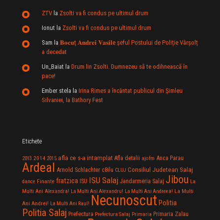
ZTV
la
Zsolti va fi condus pe ultimul drum
Ionut
la
Zsolti va fi condus pe ultimul drum
Sam
la
𝐁𝐨𝐜𝐮ț 𝐀𝐧𝐝𝐫𝐞𝐢 𝐕𝐚𝐬𝐢𝐥e şeful Postului de Poliție Vârșolț
a decedat
Un_Baiat
la
Drum lin Zsolti. Dumnezeu sã te odihneascã în
pace!
Ember stela
la
Irina Rimes a încântat publicul din Şimleu
Silvaniei, la Bathory Fest
Etichete
afla ce s-a intamplat
Anca Parau
2014
Afla detalii
2013
2015
ajofm
Ardeal
Consiliul Judetean Salaj
Arnold Schlachter
c8ilu
CLUJ
Jibou
ISU Salaj
fratzica
Jandarmeria Salaj
Finante
ISU
dance
La
La Multi
Multi Ani Alexandra!
La Multi Ani Alexandru!
La Multi Ani Andreea!
Necunoscut
Politia
Ani Andrei!
La Multi Ani Raul!
Politia Salaj
Prefectura
Primaria Zalau
Prefectura Salaj
Primaria