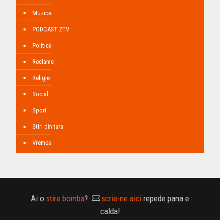
Muzica
PODCAST ZTV
Politica
Reclame
Religie
Social
Sport
Stiri din tara
Vremea
Ai o
stire bomba
?
scrie-ne aici
repede pana e
calda!