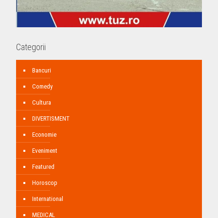
Categorii
Bancuri
Comedy
Cultura
DIVERTISMENT
Economie
Eveniment
Featured
Horoscop
International
MEDICAL