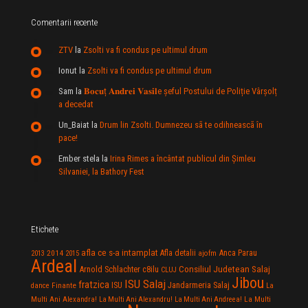
Comentarii recente
ZTV
la
Zsolti va fi condus pe ultimul drum
Ionut
la
Zsolti va fi condus pe ultimul drum
Sam
la
𝐁𝐨𝐜𝐮ț 𝐀𝐧𝐝𝐫𝐞𝐢 𝐕𝐚𝐬𝐢𝐥e şeful Postului de Poliție Vârșolț
a decedat
Un_Baiat
la
Drum lin Zsolti. Dumnezeu sã te odihneascã în
pace!
Ember stela
la
Irina Rimes a încântat publicul din Şimleu
Silvaniei, la Bathory Fest
Etichete
afla ce s-a intamplat
Anca Parau
2014
Afla detalii
2013
2015
ajofm
Ardeal
Consiliul Judetean Salaj
Arnold Schlachter
c8ilu
CLUJ
Jibou
ISU Salaj
fratzica
Jandarmeria Salaj
Finante
ISU
dance
La
La Multi
Multi Ani Alexandra!
La Multi Ani Alexandru!
La Multi Ani Andreea!