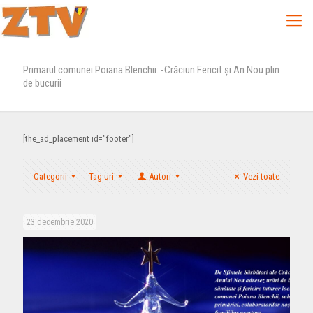
Primarul comunei Poiana Blenchii: -Crăciun Fericit și An Nou plin
de bucurii
[the_ad_placement id="footer"]
Categorii
Tag-uri
Autori
Vezi toate
23 decembrie 2020