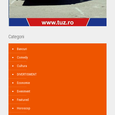
Categorii
Bancuri
Comedy
Cultura
DIVERTISMENT
Economie
Eveniment
Featured
Horoscop