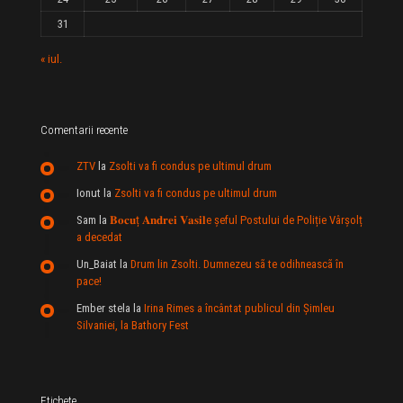
31
« iul.
Comentarii recente
ZTV
la
Zsolti va fi condus pe ultimul drum
Ionut
la
Zsolti va fi condus pe ultimul drum
Sam
la
𝐁𝐨𝐜𝐮ț 𝐀𝐧𝐝𝐫𝐞𝐢 𝐕𝐚𝐬𝐢𝐥e şeful Postului de Poliție Vârșolț
a decedat
Un_Baiat
la
Drum lin Zsolti. Dumnezeu sã te odihneascã în
pace!
Ember stela
la
Irina Rimes a încântat publicul din Şimleu
Silvaniei, la Bathory Fest
Etichete