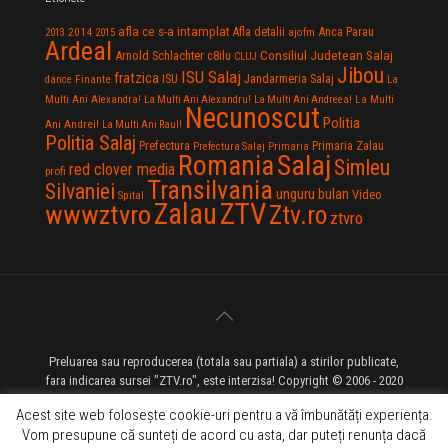
afla ce s-a intamplat
Anca Parau
2014
Afla detalii
2013
2015
ajofm
Ardeal
Consiliul Judetean Salaj
Arnold Schlachter
c8ilu
CLUJ
Jibou
ISU Salaj
fratzica
Jandarmeria Salaj
Finante
ISU
dance
La
La Multi
Multi Ani Alexandra!
La Multi Ani Alexandru!
La Multi Ani Andreea!
Necunoscut
Politia
Ani Andrei!
La Multi Ani Raul!
Politia Salaj
Prefectura
Primaria Zalau
Prefectura Salaj
Primaria
Salaj
Romania
Simleu
red clover media
profi
Transilvania
Silvaniei
unguru bulan
Video
Spital
Zalau
ZTV
wwwztvro
Ztv.ro
ztvro
Preluarea sau reproducerea (totala sau partiala) a stirilor publicate,
fara indicarea sursei "ZTV.ro", este interzisa! Copyright © 2006 - 2020
ZTV.ro - Televiziune pe Internet - Zalau TV
Acest site web folosește cookie-uri pentru a vă îmbunătăți experiența.
Vom presupune că sunteți de acord cu asta, dar puteți renunța dacă