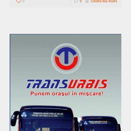
0
0
Citeste mai multe