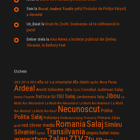
Sam
la
𝐁𝐨𝐜𝐮ț 𝐀𝐧𝐝𝐫𝐞𝐢 𝐕𝐚𝐬𝐢𝐥e şeful Postului de Poliție Vârșolț
a decedat
Un_Baiat
la
Drum lin Zsolti. Dumnezeu sã te odihneascã în
pace!
Ember stela
la
Irina Rimes a încântat publicul din Şimleu
Silvaniei, la Bathory Fest
Etichete
afla ce s-a intamplat
Anca Parau
2014
Afla detalii
2013
2015
ajofm
Ardeal
Consiliul Judetean Salaj
Arnold Schlachter
c8ilu
CLUJ
Jibou
ISU Salaj
fratzica
Jandarmeria Salaj
Finante
ISU
dance
La
La Multi
Multi Ani Alexandra!
La Multi Ani Alexandru!
La Multi Ani Andreea!
Necunoscut
Politia
Ani Andrei!
La Multi Ani Raul!
Politia Salaj
Prefectura
Primaria Zalau
Prefectura Salaj
Primaria
Salaj
Romania
Simleu
red clover media
profi
Transilvania
Silvaniei
unguru bulan
Video
Spital
Zalau
ZTV
wwwztvro
Ztv.ro