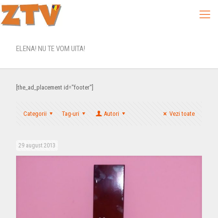
ELENA! NU TE VOM UITA!
[the_ad_placement id="footer"]
Categorii
Tag-uri
Autori
Vezi toate
29 august 2013