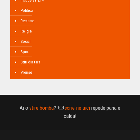
PODCAST ZTV
Politica
Reclame
Religie
Social
Sport
Stiri din tara
Vremea
Ai o
stire bomba
?
scrie-ne aici
repede pana e
calda!