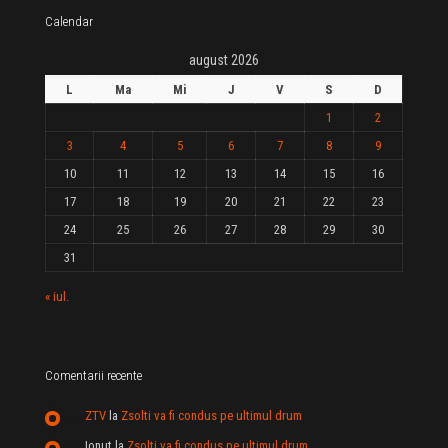
Calendar
august 2026
L
Ma
Mi
J
V
S
D
1
2
3
4
5
6
7
8
9
10
11
12
13
14
15
16
17
18
19
20
21
22
23
24
25
26
27
28
29
30
31
« iul.
Comentarii recente
ZTV
la
Zsolti va fi condus pe ultimul drum
Ionut
la
Zsolti va fi condus pe ultimul drum