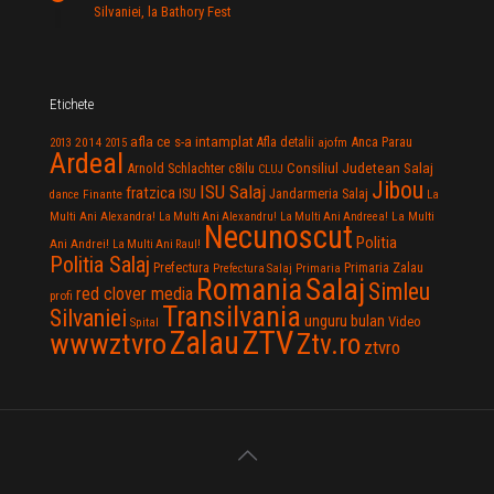
Silvaniei, la Bathory Fest
Etichete
afla ce s-a intamplat
Anca Parau
2014
Afla detalii
2013
2015
ajofm
Ardeal
Consiliul Judetean Salaj
Arnold Schlachter
c8ilu
CLUJ
Jibou
ISU Salaj
fratzica
Jandarmeria Salaj
Finante
ISU
dance
La
La Multi
Multi Ani Alexandra!
La Multi Ani Alexandru!
La Multi Ani Andreea!
Necunoscut
Politia
Ani Andrei!
La Multi Ani Raul!
Politia Salaj
Prefectura
Primaria Zalau
Prefectura Salaj
Primaria
Salaj
Romania
Simleu
red clover media
profi
Transilvania
Silvaniei
unguru bulan
Video
Spital
Zalau
ZTV
wwwztvro
Ztv.ro
ztvro