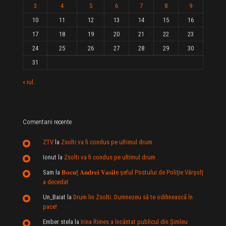
3
4
5
6
7
8
9
10
11
12
13
14
15
16
17
18
19
20
21
22
23
24
25
26
27
28
29
30
31
« iul.
Comentarii recente
ZTV
la
Zsolti va fi condus pe ultimul drum
Ionut
la
Zsolti va fi condus pe ultimul drum
Sam
la
𝐁𝐨𝐜𝐮ț 𝐀𝐧𝐝𝐫𝐞𝐢 𝐕𝐚𝐬𝐢𝐥e şeful Postului de Poliție Vârșolț
a decedat
Un_Baiat
la
Drum lin Zsolti. Dumnezeu sã te odihneascã în
pace!
Ember stela
la
Irina Rimes a încântat publicul din Şimleu