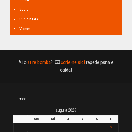
Sport
Stiri din tara
Vremea
Ai o
stire bomba
?
scrie-ne aici
repede pana e
calda!
Calendar
august 2026
L
Ma
Mi
J
V
S
D
1
2