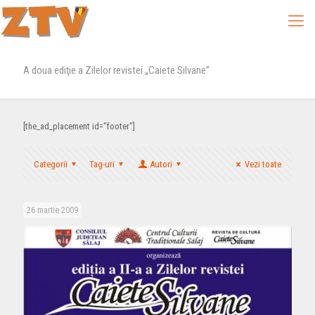
A doua ediţie a Zilelor revistei „Caiete Silvane”
[the_ad_placement id="footer"]
Categorii
Tag-uri
Autori
Vezi toate
26 martie 2009