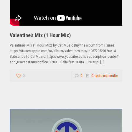
Valentine’s Mix (1 Hour Mix)
Valentine’s Mix (1 Hour Mix) by Cat Music Buy the album from iTunes:
https://itunes.apple.com/ro/album/valentines-mix/id967205201?uo=4
Subscribe to CatMusic: http://www.youtube.com/subscription_center?
add_user=catmusicoffice 00:00 – Delia feat. Kaira – Pe aripi
[…]
0
0
Citeste mai multe