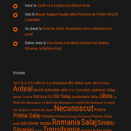
Ionut
la
Zsolti va fi condus pe ultimul drum
Sam
la
𝐁𝐨𝐜𝐮ț 𝐀𝐧𝐝𝐫𝐞𝐢 𝐕𝐚𝐬𝐢𝐥e şeful Postului de Poliție Vârșolț
a decedat
Un_Baiat
la
Drum lin Zsolti. Dumnezeu sã te odihneascã în
pace!
Ember stela
la
Irina Rimes a încântat publicul din Şimleu
Silvaniei, la Bathory Fest
Etichete
afla ce s-a intamplat
Anca Parau
2014
Afla detalii
2013
2015
ajofm
Ardeal
Consiliul Judetean Salaj
Arnold Schlachter
c8ilu
CLUJ
Jibou
ISU Salaj
fratzica
Jandarmeria Salaj
Finante
ISU
dance
La
La Multi
Multi Ani Alexandra!
La Multi Ani Alexandru!
La Multi Ani Andreea!
Necunoscut
Politia
Ani Andrei!
La Multi Ani Raul!
Politia Salaj
Prefectura
Primaria Zalau
Prefectura Salaj
Primaria
Salaj
Romania
Simleu
red clover media
profi
Transilvania
Silvaniei
unguru bulan
Video
Spital