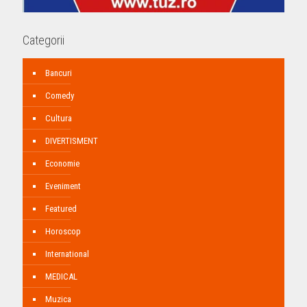
Categorii
Bancuri
Comedy
Cultura
DIVERTISMENT
Economie
Eveniment
Featured
Horoscop
International
MEDICAL
Muzica