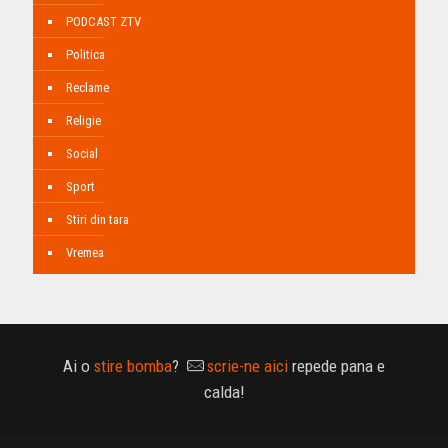
PODCAST ZTV
Politica
Reclame
Religie
Social
Sport
Stiri din tara
Vremea
Ai o
stire bomba
?
scrie-ne aici
repede pana e
calda!