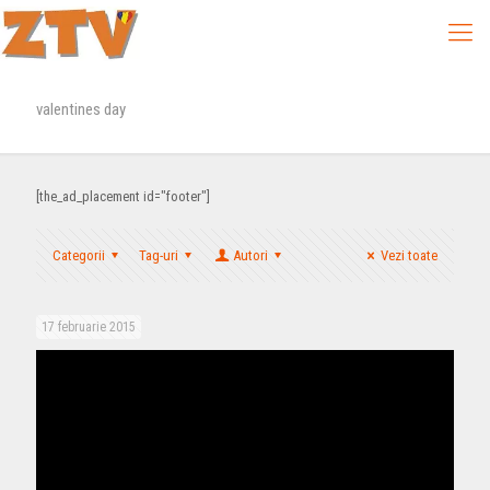
valentines day
[the_ad_placement id="footer"]
Categorii
Tag-uri
Autori
Vezi toate
17 februarie 2015