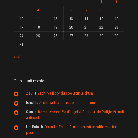
1
2
3
4
5
6
7
8
9
10
11
12
13
14
15
16
17
18
19
20
21
22
23
24
25
26
27
28
29
30
31
« iul.
Comentarii recente
ZTV
la
Zsolti va fi condus pe ultimul drum
Ionut
la
Zsolti va fi condus pe ultimul drum
Sam
la
𝐁𝐨𝐜𝐮ț 𝐀𝐧𝐝𝐫𝐞𝐢 𝐕𝐚𝐬𝐢𝐥e şeful Postului de Poliție Vârșolț
a decedat
Un_Baiat
la
Drum lin Zsolti. Dumnezeu sã te odihneascã în
pace!