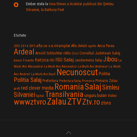
Ember stela
la
Irina Rimes a încântat publicul din Şimleu
Silvaniei, la Bathory Fest
Etichete
afla ce s-a intamplat
Anca Parau
2014
Afla detalii
2013
2015
ajofm
Ardeal
Consiliul Judetean Salaj
Arnold Schlachter
c8ilu
CLUJ
Jibou
ISU Salaj
fratzica
Jandarmeria Salaj
Finante
ISU
dance
La
La Multi
Multi Ani Alexandra!
La Multi Ani Alexandru!
La Multi Ani Andreea!
Necunoscut
Politia
Ani Andrei!
La Multi Ani Raul!
Politia Salaj
Prefectura
Primaria Zalau
Prefectura Salaj
Primaria
Salaj
Romania
Simleu
red clover media
profi
Transilvania
Silvaniei
unguru bulan
Video
Spital
Zalau
ZTV
wwwztvro
Ztv.ro
ztvro