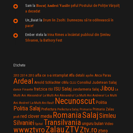
Sam
la
𝐁𝐨𝐜𝐮ț 𝐀𝐧𝐝𝐫𝐞𝐢 𝐕𝐚𝐬𝐢𝐥e şeful Postului de Poliție Vârșolț
a decedat
Un_Baiat
la
Drum lin Zsolti. Dumnezeu sã te odihneascã în
pace!
Ember stela
la
Irina Rimes a încântat publicul din Şimleu
Silvaniei, la Bathory Fest
Etichete
afla ce s-a intamplat
Anca Parau
2014
Afla detalii
2013
2015
ajofm
Ardeal
Consiliul Judetean Salaj
Arnold Schlachter
c8ilu
CLUJ
Jibou
ISU Salaj
fratzica
Jandarmeria Salaj
Finante
ISU
dance
La
La Multi
Multi Ani Alexandra!
La Multi Ani Alexandru!
La Multi Ani Andreea!
Necunoscut
Politia
Ani Andrei!
La Multi Ani Raul!
Politia Salaj
Prefectura
Primaria Zalau
Prefectura Salaj
Primaria
Salaj
Romania
Simleu
red clover media
profi
Transilvania
Silvaniei
unguru bulan
Video
Spital
Zalau
ZTV
wwwztvro
Ztv.ro
ztvro