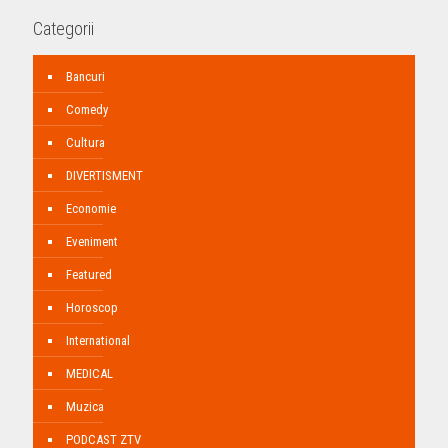
Categorii
Bancuri
Comedy
Cultura
DIVERTISMENT
Economie
Eveniment
Featured
Horoscop
International
MEDICAL
Muzica
PODCAST ZTV