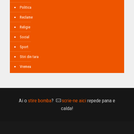
Politica
Reclame
Religie
Social
Sport
Stiri din tara
Vremea
Ai o
stire bomba
?
scrie-ne aici
repede pana e
calda!