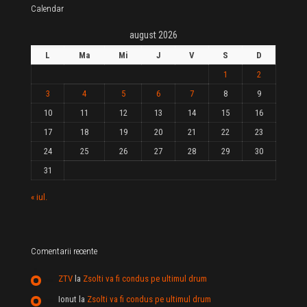
Calendar
august 2026
L
Ma
Mi
J
V
S
D
1
2
3
4
5
6
7
8
9
10
11
12
13
14
15
16
17
18
19
20
21
22
23
24
25
26
27
28
29
30
31
« iul.
Comentarii recente
ZTV
la
Zsolti va fi condus pe ultimul drum
Ionut
la
Zsolti va fi condus pe ultimul drum