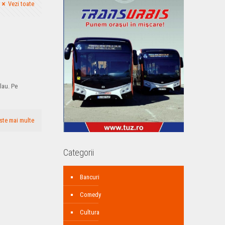
Vezi toate
alau. Pe
ste mai multe
Categorii
Bancuri
Comedy
Cultura