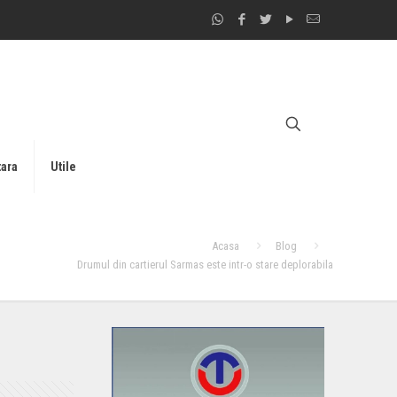
tara
Utile
Acasa
Blog
Drumul din cartierul Sarmas este intr-o stare deplorabila