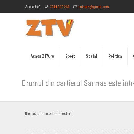
Ai o stire?
0744 247 263
zalautv@gmail.com
Acasa ZTV.ro
Sport
Social
Politica
Drumul din cartierul Sarmas este intr
[the_ad_placement id="footer"]