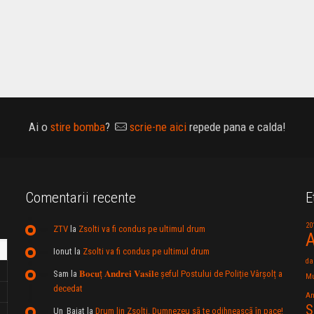
Ai o
stire bomba
?
scrie-ne aici
repede pana e calda!
Comentarii recente
E
20
ZTV
la
Zsolti va fi condus pe ultimul drum
A
Ionut
la
Zsolti va fi condus pe ultimul drum
da
Sam
la
𝐁𝐨𝐜𝐮ț 𝐀𝐧𝐝𝐫𝐞𝐢 𝐕𝐚𝐬𝐢𝐥e şeful Postului de Poliție Vârșolț a
Mu
decedat
An
S
Un_Baiat
la
Drum lin Zsolti. Dumnezeu sã te odihneascã în pace!