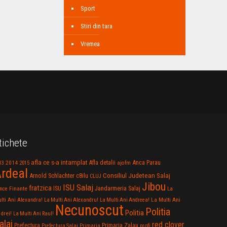
Sport
Stiri din tara
Vremea
tichete
afla ce s-a intamplat
Anca Parau
2014
Afla detalii
13
2015
ajofm
rdeal
Consiliul Judetean Salaj
Arnold Schlachter
c8ilu
CLUJ
Jibou
ISU Salaj
fratzica
Jandarmeria Salaj
Finante
ISU
nce
La
La Multi Ani
lti Ani Alexandra!
La Multi Ani Alexandru!
La Multi Ani Andreea!
Necunoscut
Politia
Politia
drei!
La Multi Ani Raul!
alaj
red clover
Prefectura
Primaria Zalau
profi
Prefectura Salaj
Primaria