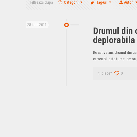
Filtreaza dupa
Categorii
Tag-uri
Autori
28 iulie 2011
Drumul din 
deplorabila
De cativa ani, drumul din car
carosabil este turnat beton,
Iti place?
0