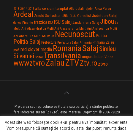
afla ce s-a intamplat
Anca Parau
2014
Afla detalii
2013
2015
ajofm
Ardeal
Consiliul Judetean Salaj
Arnold Schlachter
c8ilu
CLUJ
Jibou
ISU Salaj
fratzica
Jandarmeria Salaj
Finante
ISU
dance
La
La Multi
Multi Ani Alexandra!
La Multi Ani Alexandru!
La Multi Ani Andreea!
Necunoscut
Politia
Ani Andrei!
La Multi Ani Raul!
Politia Salaj
Prefectura
Primaria Zalau
Prefectura Salaj
Primaria
Salaj
Romania
Simleu
red clover media
profi
Transilvania
Silvaniei
unguru bulan
Video
Spital
Zalau
ZTV
wwwztvro
Ztv.ro
ztvro
Preluarea sau reproducerea (totala sau partiala) a stirilor publicate,
fara indicarea sursei "ZTV.ro", este interzisa! Copyright © 2006 - 2020
ZTV.ro - Televiziune pe Internet - Zalau TV
Acest site web folosește cookie-uri pentru a vă îmbunătăți experiența.
Vom presupune că sunteți de acord cu asta, dar puteți renunța dacă