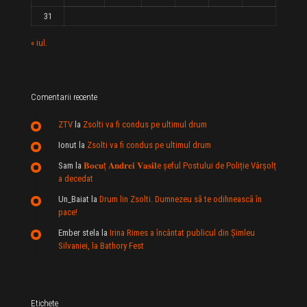
31
« iul.
Comentarii recente
ZTV
la
Zsolti va fi condus pe ultimul drum
Ionut
la
Zsolti va fi condus pe ultimul drum
Sam
la
𝐁𝐨𝐜𝐮ț 𝐀𝐧𝐝𝐫𝐞𝐢 𝐕𝐚𝐬𝐢𝐥e şeful Postului de Poliție Vârșolț
a decedat
Un_Baiat
la
Drum lin Zsolti. Dumnezeu sã te odihneascã în
pace!
Ember stela
la
Irina Rimes a încântat publicul din Şimleu
Silvaniei, la Bathory Fest
Etichete