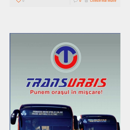
0
0
Citeste mai multe