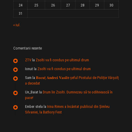
24
25
26
27
28
29
30
31
« iul.
Comentarii recente
ZTV
la
Zsolti va fi condus pe ultimul drum
Ionut
la
Zsolti va fi condus pe ultimul drum
Sam
la
𝐁𝐨𝐜𝐮ț 𝐀𝐧𝐝𝐫𝐞𝐢 𝐕𝐚𝐬𝐢𝐥e şeful Postului de Poliție Vârșolț
a decedat
Un_Baiat
la
Drum lin Zsolti. Dumnezeu sã te odihneascã în
pace!
Ember stela
la
Irina Rimes a încântat publicul din Şimleu
Silvaniei, la Bathory Fest