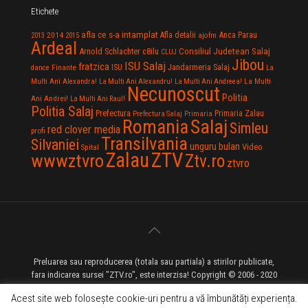
Etichete
afla ce s-a intamplat
Anca Parau
2014
Afla detalii
2013
2015
ajofm
Ardeal
Consiliul Judetean Salaj
Arnold Schlachter
c8ilu
CLUJ
Jibou
ISU Salaj
fratzica
Jandarmeria Salaj
Finante
ISU
dance
La
La Multi
Multi Ani Alexandra!
La Multi Ani Alexandru!
La Multi Ani Andreea!
Necunoscut
Politia
Ani Andrei!
La Multi Ani Raul!
Politia Salaj
Prefectura
Primaria Zalau
Prefectura Salaj
Primaria
Salaj
Romania
Simleu
red clover media
profi
Transilvania
Silvaniei
unguru bulan
Video
Spital
Zalau
ZTV
wwwztvro
Ztv.ro
ztvro
Preluarea sau reproducerea (totala sau partiala) a stirilor publicate,
fara indicarea sursei "ZTV.ro", este interzisa! Copyright © 2006 - 2020
ZTV.ro - Televiziune pe Internet - Zalau TV
Acest site web folosește cookie-uri pentru a vă îmbunătăți experiența.