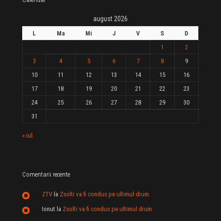
august 2026
L
Ma
Mi
J
V
S
D
1
2
3
4
5
6
7
8
9
10
11
12
13
14
15
16
17
18
19
20
21
22
23
24
25
26
27
28
29
30
31
« iul.
Comentarii recente
ZTV
la
Zsolti va fi condus pe ultimul drum
Ionut
la
Zsolti va fi condus pe ultimul drum