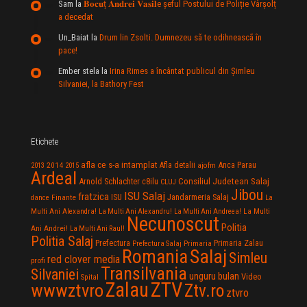
Sam
la
𝐁𝐨𝐜𝐮ț 𝐀𝐧𝐝𝐫𝐞𝐢 𝐕𝐚𝐬𝐢𝐥e şeful Postului de Poliție Vârșolț
a decedat
Un_Baiat
la
Drum lin Zsolti. Dumnezeu sã te odihneascã în
pace!
Ember stela
la
Irina Rimes a încântat publicul din Şimleu
Silvaniei, la Bathory Fest
Etichete
afla ce s-a intamplat
Anca Parau
2014
Afla detalii
2013
2015
ajofm
Ardeal
Consiliul Judetean Salaj
Arnold Schlachter
c8ilu
CLUJ
Jibou
ISU Salaj
fratzica
Jandarmeria Salaj
Finante
ISU
dance
La
La Multi
Multi Ani Alexandra!
La Multi Ani Alexandru!
La Multi Ani Andreea!
Necunoscut
Politia
Ani Andrei!
La Multi Ani Raul!
Politia Salaj
Prefectura
Primaria Zalau
Prefectura Salaj
Primaria
Salaj
Romania
Simleu
red clover media
profi
Transilvania
Silvaniei
unguru bulan
Video
Spital
Zalau
ZTV
wwwztvro
Ztv.ro
ztvro