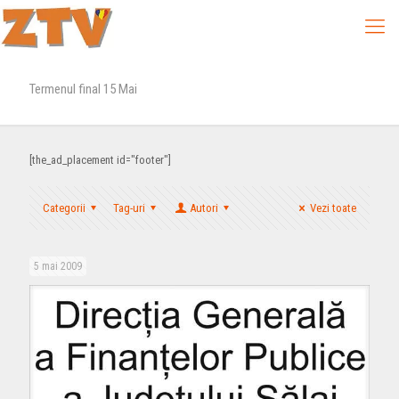
Termenul final 15 Mai
[the_ad_placement id="footer"]
Categorii
Tag-uri
Autori
Vezi toate
5 mai 2009