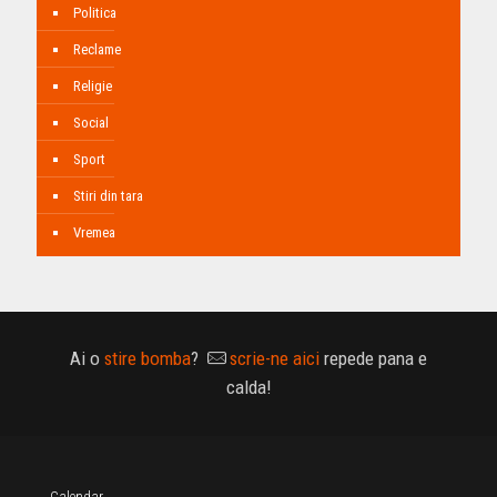
Politica
Reclame
Religie
Social
Sport
Stiri din tara
Vremea
Ai o
stire bomba
?
scrie-ne aici
repede pana e
calda!
Calendar