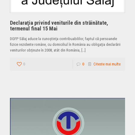
Declaraţia privind veniturile din străinătate,
termenul final 15 Mai
DGFP Sălaj aduce la cunoştinţa contribuabililor, faptul că persoanele
fizice rezidente române, cu domiciliul în România au obligaţia declarării
veniturilor obţinute în 2008, atât din România,
[…]
0
0
Citeste mai multe