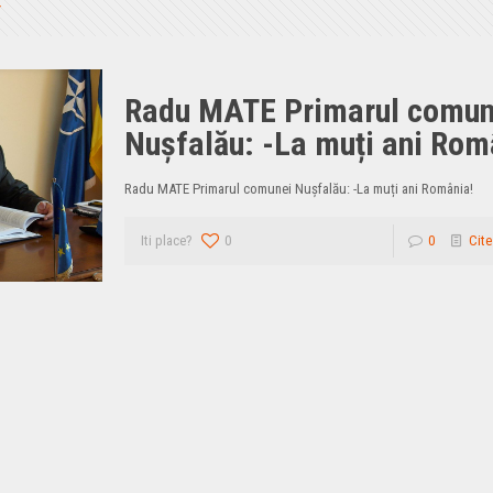
Radu MATE Primarul comun
Nușfalău: -La muți ani Rom
Radu MATE Primarul comunei Nușfalău: -La muți ani România!
Iti place?
0
0
Cite