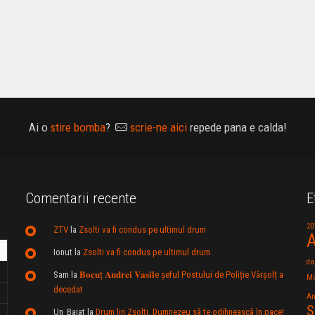
Ai o
stire bomba
?
scrie-ne aici
repede pana e calda!
Comentarii recente
E
20
ZTV
la
Zsolti va fi condus pe ultimul drum
A
Ionut
la
Zsolti va fi condus pe ultimul drum
da
Sam
la
𝐁𝐨𝐜𝐮ț 𝐀𝐧𝐝𝐫𝐞𝐢 𝐕𝐚𝐬𝐢𝐥e şeful Postului de Poliție Vârșolț a
Mu
decedat
An
S
Un_Baiat
la
Drum lin Zsolti. Dumnezeu sã te odihneascã în pace!