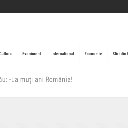
Cultura
Eveniment
International
Economie
Stiri din 
u: -La muți ani România!