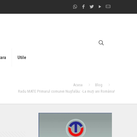
tara
Utile
Acasa
Blog
Radu MATE Primarul comunei Nușfalău: -La muți ani România!