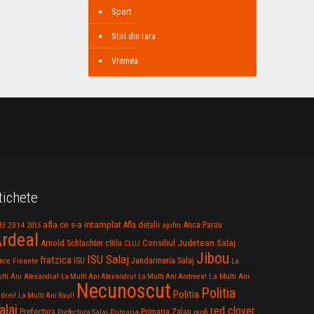
Sport
Stiri din tara
Vremea
tichete
afla ce s-a intamplat
Anca Parau
2014
Afla detalii
13
2015
ajofm
rdeal
Consiliul Judetean Salaj
Arnold Schlachter
c8ilu
CLUJ
Jibou
ISU Salaj
fratzica
Jandarmeria Salaj
Finante
ISU
nce
La
La Multi Ani
lti Ani Alexandra!
La Multi Ani Alexandru!
La Multi Ani Andreea!
Necunoscut
Politia
Politia
drei!
La Multi Ani Raul!
alaj
red clover
Prefectura
Primaria Zalau
profi
Prefectura Salaj
Primaria