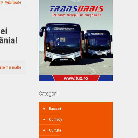
Vezi toate
ei
ânia!
ste mai multe
Categorii
Bancuri
Comedy
Cultura