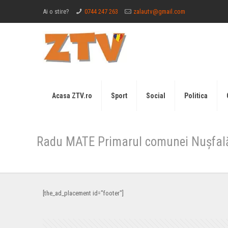
Ai o stire?
0744 247 263
zalautv@gmail.com
Acasa ZTV.ro
Sport
Social
Politica
Radu MATE Primarul comunei Nușfală
[the_ad_placement id="footer"]