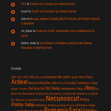
ZTV
la
Zsolti va fi condus pe ultimul drum
Ionut
la
Zsolti va fi condus pe ultimul drum
Sam
la
𝐁𝐨𝐜𝐮ț 𝐀𝐧𝐝𝐫𝐞𝐢 𝐕𝐚𝐬𝐢𝐥e şeful Postului de Poliție Vârșolț
a decedat
Un_Baiat
la
Drum lin Zsolti. Dumnezeu sã te odihneascã în
pace!
Ember stela
la
Irina Rimes a încântat publicul din Şimleu
Silvaniei, la Bathory Fest
Etichete
afla ce s-a intamplat
Anca Parau
2014
Afla detalii
2013
2015
ajofm
Ardeal
Consiliul Judetean Salaj
Arnold Schlachter
c8ilu
CLUJ
Jibou
ISU Salaj
fratzica
Jandarmeria Salaj
Finante
ISU
dance
La
La Multi
Multi Ani Alexandra!
La Multi Ani Alexandru!
La Multi Ani Andreea!
Necunoscut
Politia
Ani Andrei!
La Multi Ani Raul!
Politia Salaj
Prefectura
Primaria Zalau
Prefectura Salaj
Primaria
Salaj
Romania
Simleu