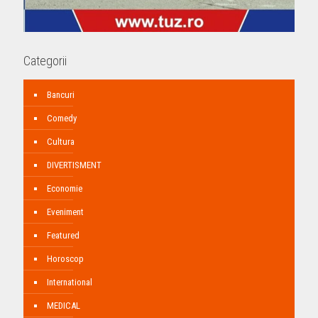
Categorii
Bancuri
Comedy
Cultura
DIVERTISMENT
Economie
Eveniment
Featured
Horoscop
International
MEDICAL