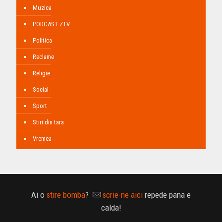
Muzica
PODCAST ZTV
Politica
Reclame
Religie
Social
Sport
Stiri din tara
Vremea
Ai o
stire bomba
?
scrie-ne aici
repede pana e
calda!