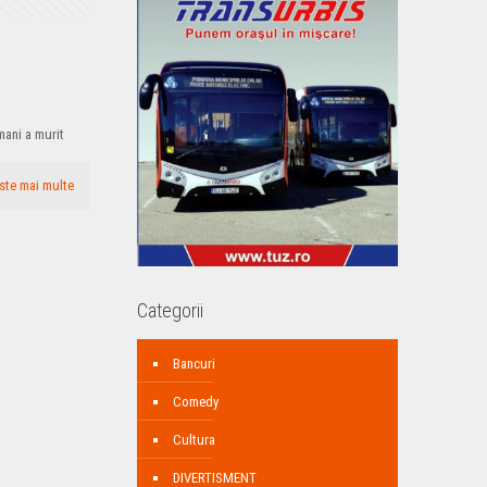
tamani a murit
ste mai multe
Categorii
Bancuri
Comedy
Cultura
DIVERTISMENT