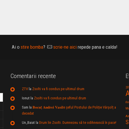
Ai o
stire bomba
?
scrie-ne aici
repede pana e calda!
Comentarii recente
E
20
ZTV
la
Zsolti va fi condus pe ultimul drum
A
Ionut
la
Zsolti va fi condus pe ultimul drum
da
Sam
la
𝐁𝐨𝐜𝐮ț 𝐀𝐧𝐝𝐫𝐞𝐢 𝐕𝐚𝐬𝐢𝐥e şeful Postului de Poliție Vârșolț a
Mu
decedat
An
S
Un_Baiat
la
Drum lin Zsolti. Dumnezeu sã te odihneascã în pace!