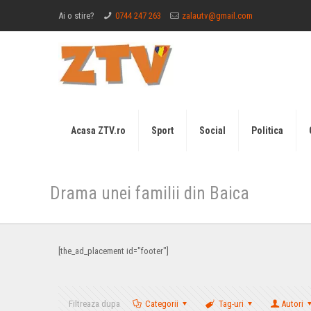
Ai o stire?
0744 247 263
zalautv@gmail.com
Acasa ZTV.ro
Sport
Social
Politica
Drama unei familii din Baica
[the_ad_placement id="footer"]
Filtreaza dupa
Categorii
Tag-uri
Autori