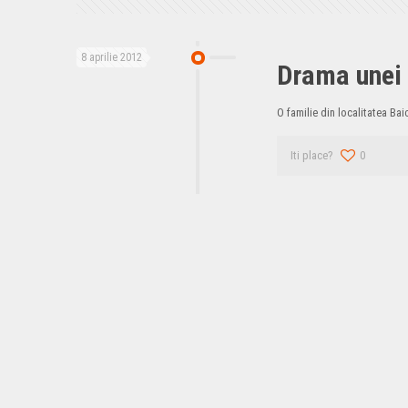
8 aprilie 2012
Drama unei f
O familie din localitatea Ba
Iti place?
0