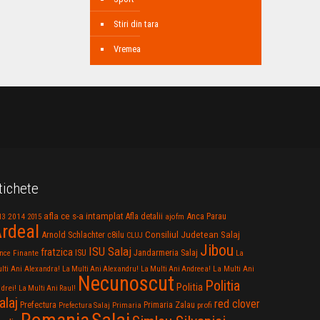
Stiri din tara
Vremea
tichete
afla ce s-a intamplat
Anca Parau
2014
Afla detalii
13
2015
ajofm
rdeal
Consiliul Judetean Salaj
Arnold Schlachter
c8ilu
CLUJ
Jibou
ISU Salaj
fratzica
Jandarmeria Salaj
Finante
ISU
nce
La
La Multi Ani
lti Ani Alexandra!
La Multi Ani Alexandru!
La Multi Ani Andreea!
Necunoscut
Politia
Politia
drei!
La Multi Ani Raul!
alaj
red clover
Prefectura
Primaria Zalau
profi
Prefectura Salaj
Primaria