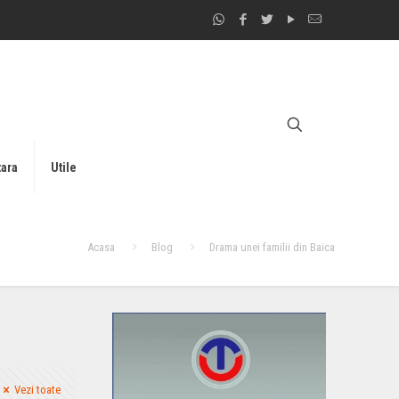
tara
Utile
Acasa
Blog
Drama unei familii din Baica
Vezi toate