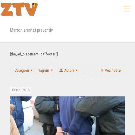
Marton arestat preventiv
[the_ad_placement id="footer"]
Categorii
Tag-uri
Autori
Vezi toate
13 mai 2016