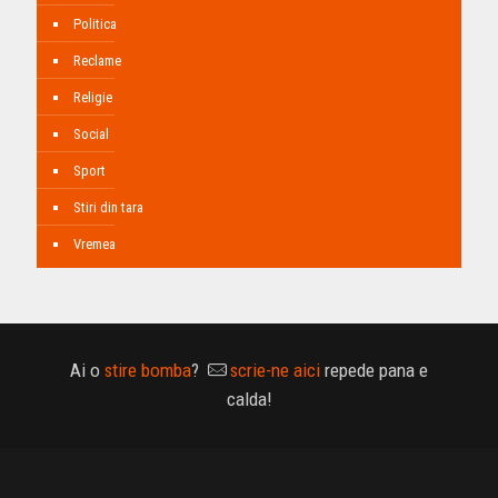
Politica
Reclame
Religie
Social
Sport
Stiri din tara
Vremea
Ai o
stire bomba
?
scrie-ne aici
repede pana e
calda!