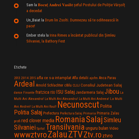
Sam
la
𝐁𝐨𝐜𝐮ț 𝐀𝐧𝐝𝐫𝐞𝐢 𝐕𝐚𝐬𝐢𝐥e şeful Postului de Poliție Vârșolț
a decedat
Un_Baiat
la
Drum lin Zsolti. Dumnezeu sã te odihneascã în
pace!
Ember stela
la
Irina Rimes a încântat publicul din Şimleu
Silvaniei, la Bathory Fest
Etichete
afla ce s-a intamplat
Anca Parau
2014
Afla detalii
2013
2015
ajofm
Ardeal
Consiliul Judetean Salaj
Arnold Schlachter
c8ilu
CLUJ
Jibou
ISU Salaj
fratzica
Jandarmeria Salaj
Finante
ISU
dance
La
La Multi
Multi Ani Alexandra!
La Multi Ani Alexandru!
La Multi Ani Andreea!
Necunoscut
Politia
Ani Andrei!
La Multi Ani Raul!
Politia Salaj
Prefectura
Primaria Zalau
Prefectura Salaj
Primaria
Salaj
Romania
Simleu
red clover media
profi
Transilvania
Silvaniei
unguru bulan
Video
Spital
Zalau
ZTV
wwwztvro
Ztv.ro
ztvro