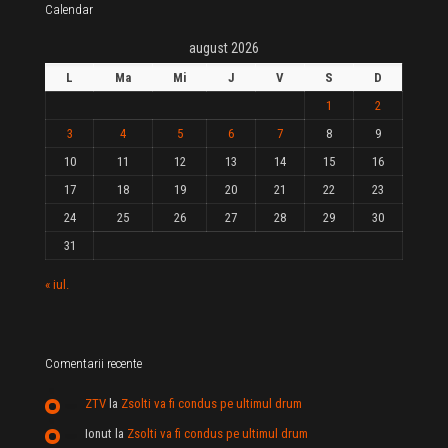
Calendar
august 2026
L
Ma
Mi
J
V
S
D
1
2
3
4
5
6
7
8
9
10
11
12
13
14
15
16
17
18
19
20
21
22
23
24
25
26
27
28
29
30
31
« iul.
Comentarii recente
ZTV
la
Zsolti va fi condus pe ultimul drum
Ionut
la
Zsolti va fi condus pe ultimul drum