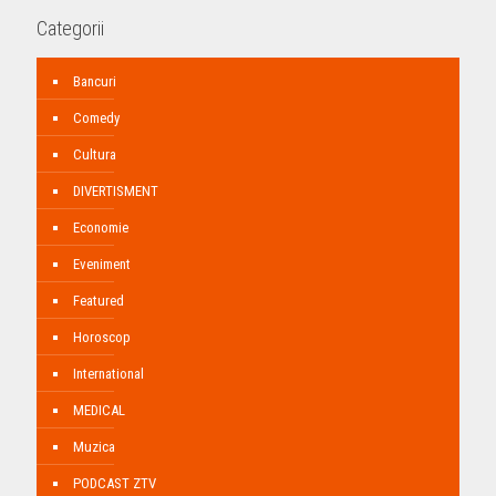
Categorii
Bancuri
Comedy
Cultura
DIVERTISMENT
Economie
Eveniment
Featured
Horoscop
International
MEDICAL
Muzica
PODCAST ZTV