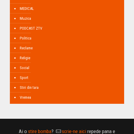
MEDICAL
Muzica
PODCAST ZTV
Politica
Reclame
Religie
Social
Sport
Stiri din tara
Vremea
Ai o
stire bomba
?
scrie-ne aici
repede pana e