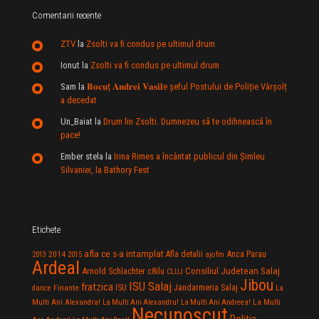
Comentarii recente
ZTV
la
Zsolti va fi condus pe ultimul drum
Ionut
la
Zsolti va fi condus pe ultimul drum
Sam
la
𝐁𝐨𝐜𝐮ț 𝐀𝐧𝐝𝐫𝐞𝐢 𝐕𝐚𝐬𝐢𝐥e şeful Postului de Poliție Vârșolț
a decedat
Un_Baiat
la
Drum lin Zsolti. Dumnezeu sã te odihneascã în
pace!
Ember stela
la
Irina Rimes a încântat publicul din Şimleu
Silvaniei, la Bathory Fest
Etichete
afla ce s-a intamplat
Anca Parau
2014
Afla detalii
2013
2015
ajofm
Ardeal
Consiliul Judetean Salaj
Arnold Schlachter
c8ilu
CLUJ
Jibou
ISU Salaj
fratzica
Jandarmeria Salaj
Finante
ISU
dance
La
La Multi
Multi Ani Alexandra!
La Multi Ani Alexandru!
La Multi Ani Andreea!
Necunoscut