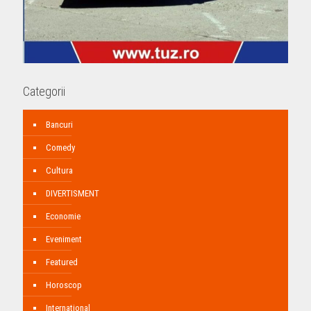
Categorii
Bancuri
Comedy
Cultura
DIVERTISMENT
Economie
Eveniment
Featured
Horoscop
International