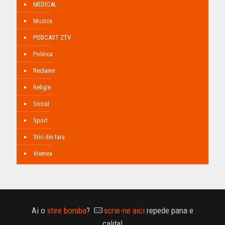
MEDICAL
Muzica
PODCAST ZTV
Politica
Reclame
Religie
Social
Sport
Stiri din tara
Vremea
Ai o
stire bomba
?
scrie-ne aici
repede pana e
calda!