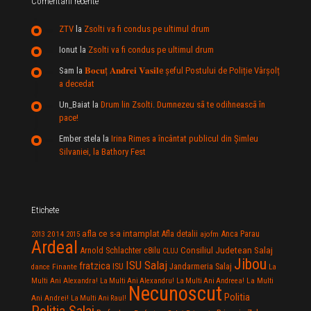
Comentarii recente
ZTV
la
Zsolti va fi condus pe ultimul drum
Ionut
la
Zsolti va fi condus pe ultimul drum
Sam
la
𝐁𝐨𝐜𝐮ț 𝐀𝐧𝐝𝐫𝐞𝐢 𝐕𝐚𝐬𝐢𝐥e şeful Postului de Poliție Vârșolț
a decedat
Un_Baiat
la
Drum lin Zsolti. Dumnezeu sã te odihneascã în
pace!
Ember stela
la
Irina Rimes a încântat publicul din Şimleu
Silvaniei, la Bathory Fest
Etichete
afla ce s-a intamplat
Anca Parau
2014
Afla detalii
2013
2015
ajofm
Ardeal
Consiliul Judetean Salaj
Arnold Schlachter
c8ilu
CLUJ
Jibou
ISU Salaj
fratzica
Jandarmeria Salaj
Finante
ISU
dance
La
La Multi
Multi Ani Alexandra!
La Multi Ani Alexandru!
La Multi Ani Andreea!
Necunoscut
Politia
Ani Andrei!
La Multi Ani Raul!