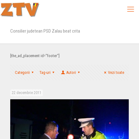
Consilier judetean PSD Zalau beat crita
[the_ad_placement id="footer"]
Categorii
Tag-uri
Autori
Vezi toate
22 decembrie 2011