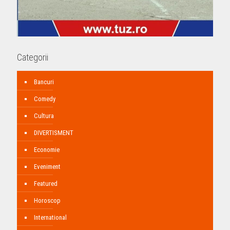
Categorii
Bancuri
Comedy
Cultura
DIVERTISMENT
Economie
Eveniment
Featured
Horoscop
International