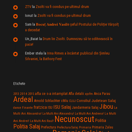
ZTV
la
Zsolti va fi condus pe ultimul drum
Ionut
la
Zsolti va fi condus pe ultimul drum
Sam
la
𝐁𝐨𝐜𝐮ț 𝐀𝐧𝐝𝐫𝐞𝐢 𝐕𝐚𝐬𝐢𝐥e şeful Postului de Poliție Vârșolț
a decedat
Un_Baiat
la
Drum lin Zsolti. Dumnezeu sã te odihneascã în
pace!
Ember stela
la
Irina Rimes a încântat publicul din Şimleu
Silvaniei, la Bathory Fest
Etichete
afla ce s-a intamplat
Anca Parau
2014
Afla detalii
2013
2015
ajofm
Ardeal
Consiliul Judetean Salaj
Arnold Schlachter
c8ilu
CLUJ
Jibou
ISU Salaj
fratzica
Jandarmeria Salaj
Finante
ISU
dance
La
La Multi
Multi Ani Alexandra!
La Multi Ani Alexandru!
La Multi Ani Andreea!
Necunoscut
Politia
Ani Andrei!
La Multi Ani Raul!
Politia Salaj
Prefectura
Primaria Zalau
Prefectura Salaj
Primaria