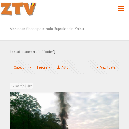
Masina in flacari pe strada Bujorilor din Zalau
[the_ad_placement id="footer"]
Categorii
Tag-uri
Autori
Vezi toate
17 martie 2012