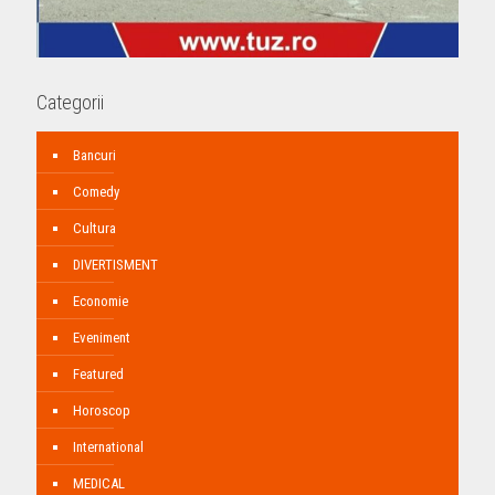
Categorii
Bancuri
Comedy
Cultura
DIVERTISMENT
Economie
Eveniment
Featured
Horoscop
International
MEDICAL