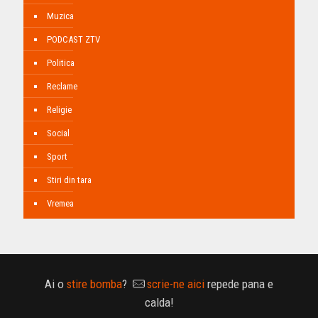
Muzica
PODCAST ZTV
Politica
Reclame
Religie
Social
Sport
Stiri din tara
Vremea
Ai o
stire bomba
?
scrie-ne aici
repede pana e
calda!