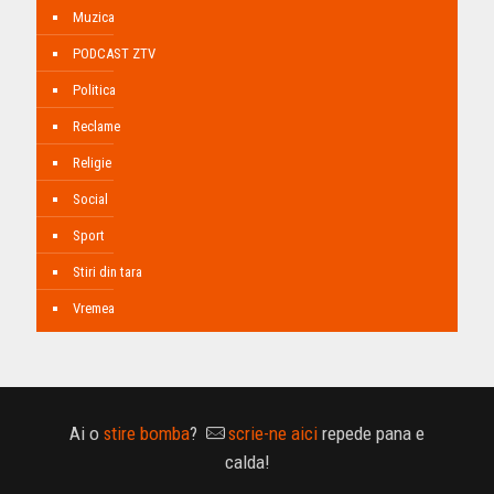
Muzica
PODCAST ZTV
Politica
Reclame
Religie
Social
Sport
Stiri din tara
Vremea
Ai o
stire bomba
?
scrie-ne aici
repede pana e
calda!