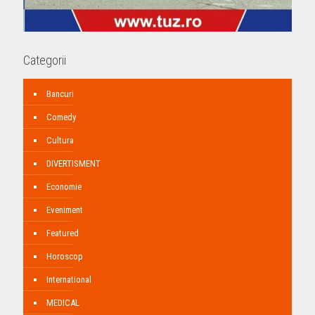
Categorii
Bancuri
Comedy
Cultura
DIVERTISMENT
Economie
Eveniment
Featured
Horoscop
International
MEDICAL