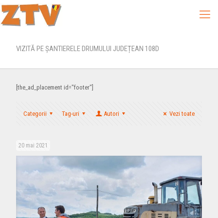
VIZITĂ PE ȘANTIERELE DRUMULUI JUDEȚEAN 108D
[the_ad_placement id="footer"]
Categorii
Tag-uri
Autori
Vezi toate
20 mai 2021