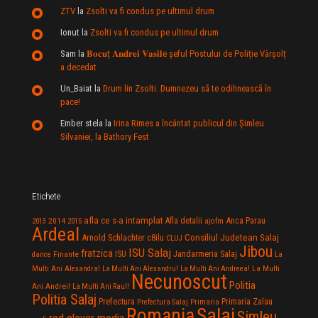
ZTV
la
Zsolti va fi condus pe ultimul drum
Ionut
la
Zsolti va fi condus pe ultimul drum
Sam
la
𝐁𝐨𝐜𝐮ț 𝐀𝐧𝐝𝐫𝐞𝐢 𝐕𝐚𝐬𝐢𝐥e şeful Postului de Poliție Vârșolț
a decedat
Un_Baiat
la
Drum lin Zsolti. Dumnezeu sã te odihneascã în
pace!
Ember stela
la
Irina Rimes a încântat publicul din Şimleu
Silvaniei, la Bathory Fest
Etichete
afla ce s-a intamplat
Anca Parau
2014
Afla detalii
2013
2015
ajofm
Ardeal
Consiliul Judetean Salaj
Arnold Schlachter
c8ilu
CLUJ
Jibou
ISU Salaj
fratzica
Jandarmeria Salaj
Finante
ISU
dance
La
La Multi
Multi Ani Alexandra!
La Multi Ani Alexandru!
La Multi Ani Andreea!
Necunoscut
Politia
Ani Andrei!
La Multi Ani Raul!
Politia Salaj
Prefectura
Primaria Zalau
Prefectura Salaj
Primaria
Salaj
Romania
Simleu