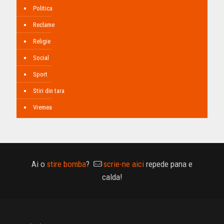
Politica
Reclame
Religie
Social
Sport
Stiri din tara
Vremea
Ai o
stire bomba
?
scrie-ne aici
repede pana e
calda!