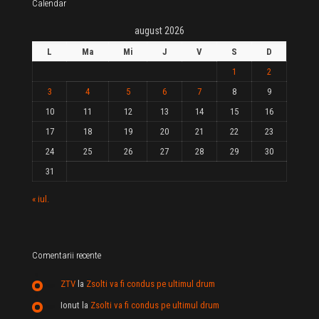
Calendar
august 2026
L
Ma
Mi
J
V
S
D
1
2
3
4
5
6
7
8
9
10
11
12
13
14
15
16
17
18
19
20
21
22
23
24
25
26
27
28
29
30
31
« iul.
Comentarii recente
ZTV
la
Zsolti va fi condus pe ultimul drum
Ionut
la
Zsolti va fi condus pe ultimul drum