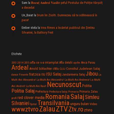
Sam
la
𝐁𝐨𝐜𝐮ț 𝐀𝐧𝐝𝐫𝐞𝐢 𝐕𝐚𝐬𝐢𝐥e şeful Postului de Poliție Vârșolț
a decedat
Un_Baiat
la
Drum lin Zsolti. Dumnezeu sã te odihneascã în
pace!
Ember stela
la
Irina Rimes a încântat publicul din Şimleu
Silvaniei, la Bathory Fest
Etichete
afla ce s-a intamplat
Anca Parau
2014
Afla detalii
2013
2015
ajofm
Ardeal
Consiliul Judetean Salaj
Arnold Schlachter
c8ilu
CLUJ
Jibou
ISU Salaj
fratzica
Jandarmeria Salaj
Finante
ISU
dance
La
La Multi
Multi Ani Alexandra!
La Multi Ani Alexandru!
La Multi Ani Andreea!
Necunoscut
Politia
Ani Andrei!
La Multi Ani Raul!
Politia Salaj
Prefectura
Primaria Zalau
Prefectura Salaj
Primaria
Salaj
Romania
Simleu
red clover media
profi
Transilvania
Silvaniei
unguru bulan
Video
Spital
Zalau
ZTV
wwwztvro
Ztv.ro
ztvro