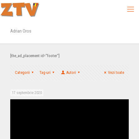
Adrian Oros
[the_ad_placement id="footer"]
Categorii
Tag-uri
Autori
Vezi toate
17 septembrie 2020