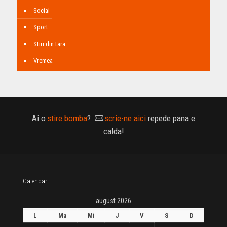
Social
Sport
Stiri din tara
Vremea
Ai o
stire bomba
?
scrie-ne aici
repede pana e
calda!
Calendar
august 2026
L
Ma
Mi
J
V
S
D