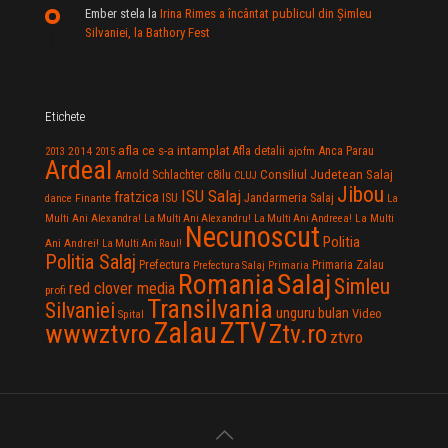
Ember stela
la
Irina Rimes a încântat publicul din Şimleu
Silvaniei, la Bathory Fest
Etichete
afla ce s-a intamplat
Anca Parau
2014
Afla detalii
2013
2015
ajofm
Ardeal
Consiliul Judetean Salaj
Arnold Schlachter
c8ilu
CLUJ
Jibou
ISU Salaj
fratzica
Jandarmeria Salaj
Finante
ISU
dance
La
La Multi
Multi Ani Alexandra!
La Multi Ani Alexandru!
La Multi Ani Andreea!
Necunoscut
Politia
Ani Andrei!
La Multi Ani Raul!
Politia Salaj
Prefectura
Primaria Zalau
Prefectura Salaj
Primaria
Salaj
Romania
Simleu
red clover media
profi
Transilvania
Silvaniei
unguru bulan
Video
Spital
Zalau
ZTV
wwwztvro
Ztv.ro
ztvro