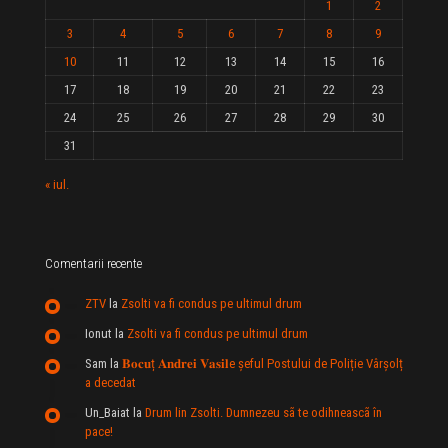
1
2
3
4
5
6
7
8
9
10
11
12
13
14
15
16
17
18
19
20
21
22
23
24
25
26
27
28
29
30
31
« iul.
Comentarii recente
ZTV
la
Zsolti va fi condus pe ultimul drum
Ionut
la
Zsolti va fi condus pe ultimul drum
Sam
la
𝐁𝐨𝐜𝐮ț 𝐀𝐧𝐝𝐫𝐞𝐢 𝐕𝐚𝐬𝐢𝐥e şeful Postului de Poliție Vârșolț
a decedat
Un_Baiat
la
Drum lin Zsolti. Dumnezeu sã te odihneascã în
pace!