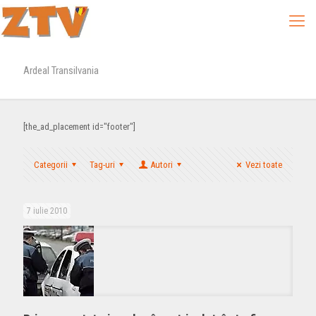
Ardeal Transilvania
[the_ad_placement id="footer"]
Categorii
Tag-uri
Autori
Vezi toate
7 iulie 2010