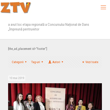
a avut loc etapa regională a Concursului Național de Dans
„Împreună pentruviitor
[the_ad_placement id="footer"]
Categorii
Tag-uri
Autori
Vezi toate
10 mai 2019