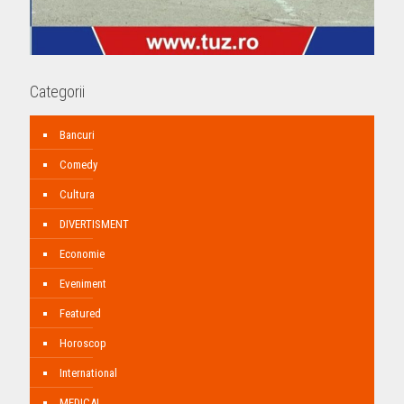
Categorii
Bancuri
Comedy
Cultura
DIVERTISMENT
Economie
Eveniment
Featured
Horoscop
International
MEDICAL