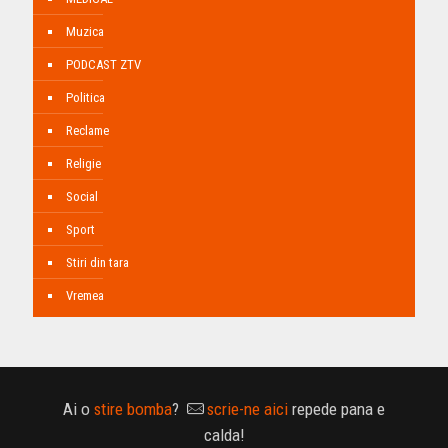
Muzica
PODCAST ZTV
Politica
Reclame
Religie
Social
Sport
Stiri din tara
Vremea
Ai o
stire bomba
?
scrie-ne aici
repede pana e
calda!