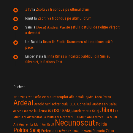
ZTV
la
Zsolti va fi condus pe ultimul drum
Ionut
la
Zsolti va fi condus pe ultimul drum
Sam
la
𝐁𝐨𝐜𝐮ț 𝐀𝐧𝐝𝐫𝐞𝐢 𝐕𝐚𝐬𝐢𝐥e şeful Postului de Poliție Vârșolț
a decedat
Un_Baiat
la
Drum lin Zsolti. Dumnezeu sã te odihneascã în
pace!
Ember stela
la
Irina Rimes a încântat publicul din Şimleu
Silvaniei, la Bathory Fest
Etichete
afla ce s-a intamplat
Anca Parau
2014
Afla detalii
2013
2015
ajofm
Ardeal
Consiliul Judetean Salaj
Arnold Schlachter
c8ilu
CLUJ
Jibou
ISU Salaj
fratzica
Jandarmeria Salaj
Finante
ISU
dance
La
La Multi
Multi Ani Alexandra!
La Multi Ani Alexandru!
La Multi Ani Andreea!
Necunoscut
Politia
Ani Andrei!
La Multi Ani Raul!
Politia Salaj
Prefectura
Primaria Zalau
Prefectura Salaj
Primaria