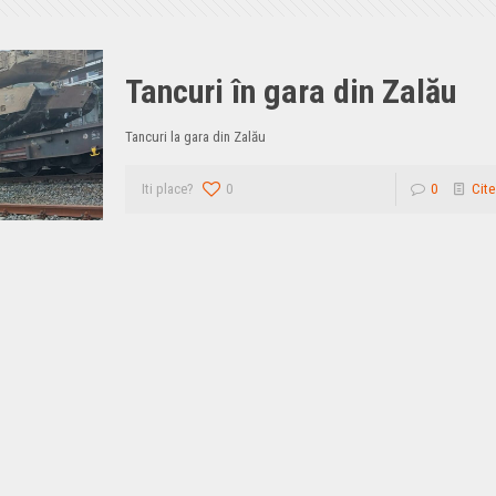
Tancuri în gara din Zalău
Tancuri la gara din Zalău
Iti place?
0
0
Cite