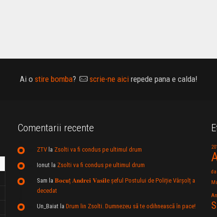
Ai o
stire bomba
?
scrie-ne aici
repede pana e calda!
Comentarii recente
E
20
ZTV
la
Zsolti va fi condus pe ultimul drum
A
Ionut
la
Zsolti va fi condus pe ultimul drum
da
Sam
la
𝐁𝐨𝐜𝐮ț 𝐀𝐧𝐝𝐫𝐞𝐢 𝐕𝐚𝐬𝐢𝐥e şeful Postului de Poliție Vârșolț a
Mu
decedat
An
S
Un_Baiat
la
Drum lin Zsolti. Dumnezeu sã te odihneascã în pace!