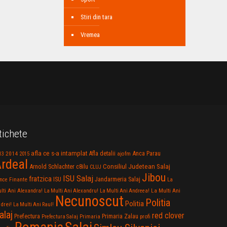
Stiri din tara
Vremea
tichete
afla ce s-a intamplat
Anca Parau
2014
Afla detalii
13
2015
ajofm
rdeal
Consiliul Judetean Salaj
Arnold Schlachter
c8ilu
CLUJ
Jibou
ISU Salaj
fratzica
Jandarmeria Salaj
Finante
ISU
nce
La
La Multi Ani
lti Ani Alexandra!
La Multi Ani Alexandru!
La Multi Ani Andreea!
Necunoscut
Politia
Politia
drei!
La Multi Ani Raul!
alaj
red clover
Prefectura
Primaria Zalau
profi
Prefectura Salaj
Primaria