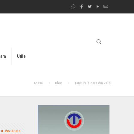
tara
Utile
Acasa
Blog
Tancuri la gara din Zalău
Vezi toate