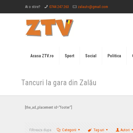
Ai o stire?
0744 247 263
zalautv@gmail.com
Acasa ZTV.ro
Sport
Social
Politica
Tancuri la gara din Zalău
[the_ad_placement id="footer"]
Filtreaza dupa
Categorii
Tag-uri
Autori