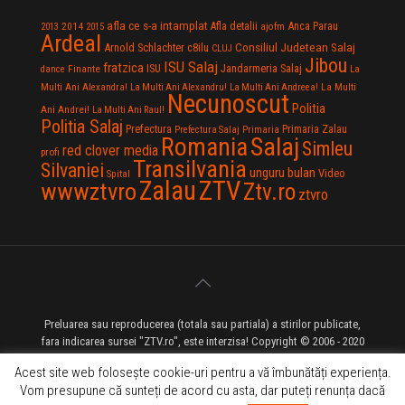
afla ce s-a intamplat
Anca Parau
2014
Afla detalii
2013
2015
ajofm
Ardeal
Consiliul Judetean Salaj
Arnold Schlachter
c8ilu
CLUJ
Jibou
ISU Salaj
fratzica
Jandarmeria Salaj
Finante
ISU
dance
La
La Multi
Multi Ani Alexandra!
La Multi Ani Alexandru!
La Multi Ani Andreea!
Necunoscut
Politia
Ani Andrei!
La Multi Ani Raul!
Politia Salaj
Prefectura
Primaria Zalau
Prefectura Salaj
Primaria
Salaj
Romania
Simleu
red clover media
profi
Transilvania
Silvaniei
unguru bulan
Video
Spital
Zalau
ZTV
wwwztvro
Ztv.ro
ztvro
Preluarea sau reproducerea (totala sau partiala) a stirilor publicate,
fara indicarea sursei "ZTV.ro", este interzisa! Copyright © 2006 - 2020
ZTV.ro - Televiziune pe Internet - Zalau TV
Acest site web folosește cookie-uri pentru a vă îmbunătăți experiența.
Vom presupune că sunteți de acord cu asta, dar puteți renunța dacă