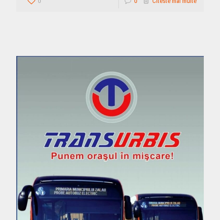
0
0
Citeste mai multe