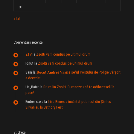
31
« iul.
Comentarii recente
ZTV
la
Zsolti va fi condus pe ultimul drum
Ionut
la
Zsolti va fi condus pe ultimul drum
Sam
la
𝐁𝐨𝐜𝐮ț 𝐀𝐧𝐝𝐫𝐞𝐢 𝐕𝐚𝐬𝐢𝐥e şeful Postului de Poliție Vârșolț
a decedat
Un_Baiat
la
Drum lin Zsolti. Dumnezeu sã te odihneascã în
pace!
Ember stela
la
Irina Rimes a încântat publicul din Şimleu
Silvaniei, la Bathory Fest
Etichete