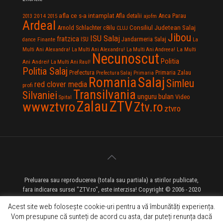
afla ce s-a intamplat
Anca Parau
2014
Afla detalii
2013
2015
ajofm
Ardeal
Consiliul Judetean Salaj
Arnold Schlachter
c8ilu
CLUJ
Jibou
ISU Salaj
fratzica
Jandarmeria Salaj
Finante
ISU
dance
La
La Multi
Multi Ani Alexandra!
La Multi Ani Alexandru!
La Multi Ani Andreea!
Necunoscut
Politia
Ani Andrei!
La Multi Ani Raul!
Politia Salaj
Prefectura
Primaria Zalau
Prefectura Salaj
Primaria
Salaj
Romania
Simleu
red clover media
profi
Transilvania
Silvaniei
unguru bulan
Video
Spital
Zalau
ZTV
wwwztvro
Ztv.ro
ztvro
Preluarea sau reproducerea (totala sau partiala) a stirilor publicate,
fara indicarea sursei "ZTV.ro", este interzisa! Copyright © 2006 - 2020
ZTV.ro - Televiziune pe Internet - Zalau TV
Acest site web folosește cookie-uri pentru a vă îmbunătăți experiența.
Vom presupune că sunteți de acord cu asta, dar puteți renunța dacă