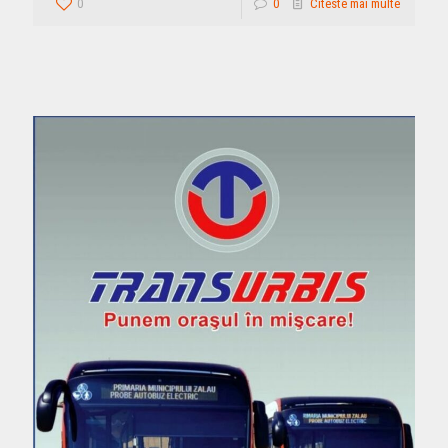
0
0
Citeste mai multe