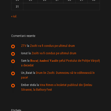
31
« iul.
Comentarii recente
ZTV
la
Zsolti va fi condus pe ultimul drum
Ionut
la
Zsolti va fi condus pe ultimul drum
Sam
la
𝐁𝐨𝐜𝐮ț 𝐀𝐧𝐝𝐫𝐞𝐢 𝐕𝐚𝐬𝐢𝐥e şeful Postului de Poliție Vârșolț
a decedat
Un_Baiat
la
Drum lin Zsolti. Dumnezeu sã te odihneascã în
pace!
Ember stela
la
Irina Rimes a încântat publicul din Şimleu
Silvaniei, la Bathory Fest
Etichete