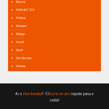
Muzica
PODCAST ZTV
Politica
Reclame
Religie
Social
Sport
Stiri din tara
Vremea
Ai o
stire bomba
?
scrie-ne aici
repede pana e
calda!