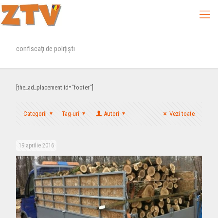
confiscaţi de poliţişti
[the_ad_placement id="footer"]
Categorii
Tag-uri
Autori
Vezi toate
19 aprilie 2016