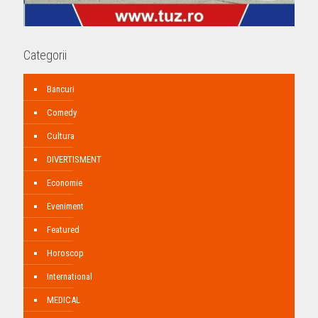
Categorii
Bancuri
Comedy
Cultura
DIVERTISMENT
Economie
Eveniment
Featured
Horoscop
International
MEDICAL