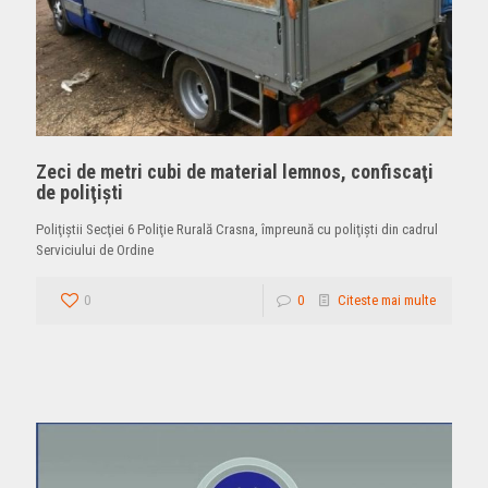
Zeci de metri cubi de material lemnos, confiscaţi
de poliţişti
Poliţiştii Secţiei 6 Poliţie Rurală Crasna, împreună cu poliţişti din cadrul
Serviciului de Ordine
0
0
Citeste mai multe