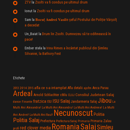
ZTV
la
Zsolti va fi condus pe ultimul drum
Ionut
la
Zsolti va fi condus pe ultimul drum
Sam
la
𝐁𝐨𝐜𝐮ț 𝐀𝐧𝐝𝐫𝐞𝐢 𝐕𝐚𝐬𝐢𝐥e şeful Postului de Poliție Vârșolț
a decedat
Un_Baiat
la
Drum lin Zsolti. Dumnezeu sã te odihneascã în
pace!
Ember stela
la
Irina Rimes a încântat publicul din Şimleu
Silvaniei, la Bathory Fest
Etichete
afla ce s-a intamplat
Anca Parau
2014
Afla detalii
2013
2015
ajofm
Ardeal
Consiliul Judetean Salaj
Arnold Schlachter
c8ilu
CLUJ
Jibou
ISU Salaj
fratzica
Jandarmeria Salaj
Finante
ISU
dance
La
La Multi
Multi Ani Alexandra!
La Multi Ani Alexandru!
La Multi Ani Andreea!
Necunoscut
Politia
Ani Andrei!
La Multi Ani Raul!
Politia Salaj
Prefectura
Primaria Zalau
Prefectura Salaj
Primaria
Salaj
Romania
Simleu
red clover media
profi