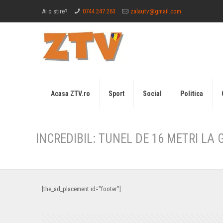
Ai o stire?
0744 247 263
zalautv@gmail.com
Acasa ZTV.ro
Sport
Social
Politica
INCREDIBIL: TUNEL DE 16 METRI LA
[the_ad_placement id="footer"]