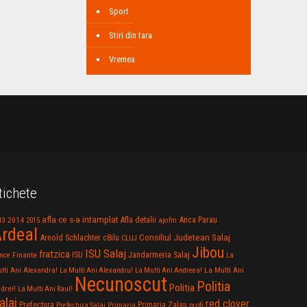
Sport
Stiri din tara
Vremea
tichete
afla ce s-a intamplat
Anca Parau
2014
Afla detalii
13
2015
ajofm
rdeal
Consiliul Judetean Salaj
Arnold Schlachter
c8ilu
CLUJ
Jibou
ISU Salaj
fratzica
Jandarmeria Salaj
Finante
ISU
nce
La
La Multi Ani
lti Ani Alexandra!
La Multi Ani Alexandru!
La Multi Ani Andreea!
Necunoscut
Politia
Politia
drei!
La Multi Ani Raul!
alaj
red clover
Prefectura
Primaria Zalau
profi
Prefectura Salaj
Primaria