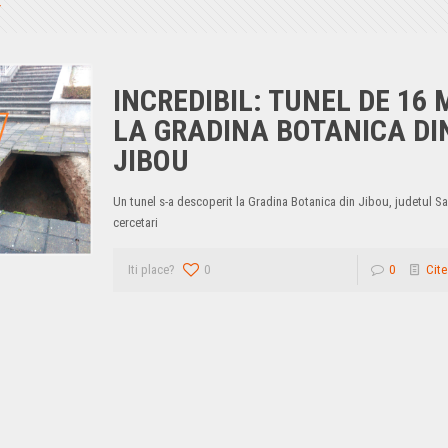
INCREDIBIL: TUNEL DE 16 
LA GRADINA BOTANICA DI
JIBOU
Un tunel s-a descoperit la Gradina Botanica din Jibou, judetul Sal
cercetari
Iti place?
0
0
Cite