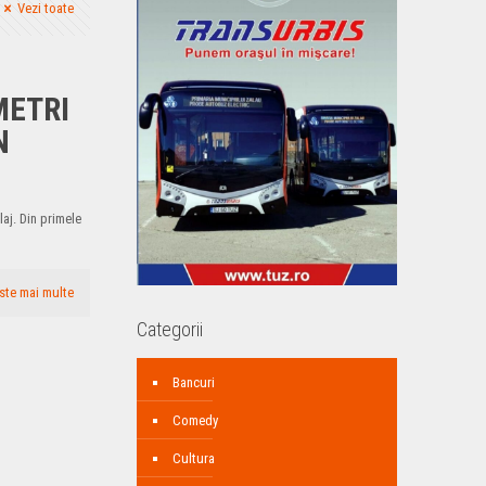
Vezi toate
METRI
N
aj. Din primele
ste mai multe
Categorii
Bancuri
Comedy
Cultura