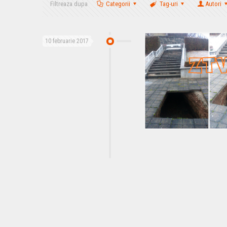
Filtreaza dupa
Categorii
Tag-uri
Autori
10 februarie 2017