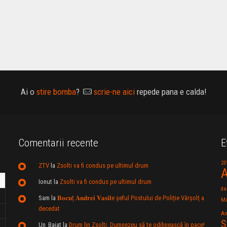
Ai o
stire bomba
?
scrie-ne aici
repede pana e calda!
Comentarii recente
E
20
ZTV
la
Zsolti va fi condus pe ultimul drum
A
Ionut
la
Zsolti va fi condus pe ultimul drum
da
Sam
la
𝐁𝐨𝐜𝐮ț 𝐀𝐧𝐝𝐫𝐞𝐢 𝐕𝐚𝐬𝐢𝐥e şeful Postului de Poliție Vârșolț a
Mu
decedat
An
S
Un_Baiat
la
Drum lin Zsolti. Dumnezeu sã te odihneascã în pace!