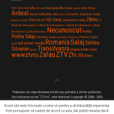
afla ce s-a intamplat
Anca Parau
2014
Afla detalii
2013
2015
ajofm
Ardeal
Consiliul Judetean Salaj
Arnold Schlachter
c8ilu
CLUJ
Jibou
ISU Salaj
fratzica
Jandarmeria Salaj
Finante
ISU
dance
La
La Multi
Multi Ani Alexandra!
La Multi Ani Alexandru!
La Multi Ani Andreea!
Necunoscut
Politia
Ani Andrei!
La Multi Ani Raul!
Politia Salaj
Prefectura
Primaria Zalau
Prefectura Salaj
Primaria
Salaj
Romania
Simleu
red clover media
profi
Transilvania
Silvaniei
unguru bulan
Video
Spital
Zalau
ZTV
wwwztvro
Ztv.ro
ztvro
Preluarea sau reproducerea (totala sau partiala) a stirilor publicate,
fara indicarea sursei "ZTV.ro", este interzisa! Copyright © 2006 - 2020
ZTV.ro - Televiziune pe Internet - Zalau TV
Acest site web folosește cookie-uri pentru a vă îmbunătăți experiența.
Vom presupune că sunteți de acord cu asta, dar puteți renunța dacă