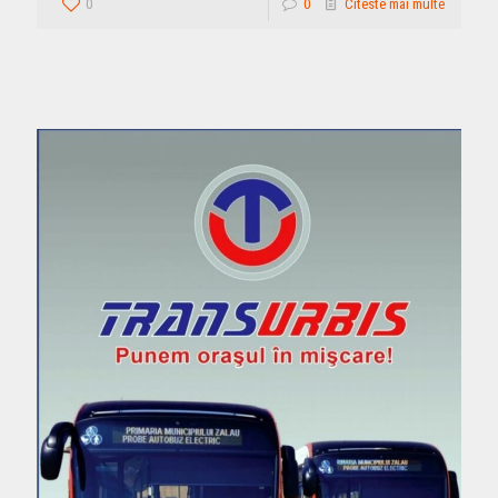
0
0
Citeste mai multe