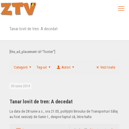
Tanar lovit de tren: A decedat
[the_ad_placement id="footer"]
Categorii
Tag-uri
Autori
Vezi toate
30 iunie 2014
Tanar lovit de tren: A decedat
La data de 28 iunie a.c., ora 21.05, poliţiştii Biroului de Transporturi Sălaj
au fost sesizaţi de Samir I., despre faptul că, între halta