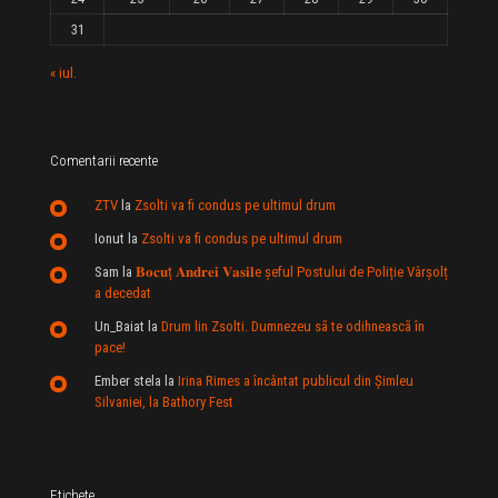
31
« iul.
Comentarii recente
ZTV
la
Zsolti va fi condus pe ultimul drum
Ionut
la
Zsolti va fi condus pe ultimul drum
Sam
la
𝐁𝐨𝐜𝐮ț 𝐀𝐧𝐝𝐫𝐞𝐢 𝐕𝐚𝐬𝐢𝐥e şeful Postului de Poliție Vârșolț
a decedat
Un_Baiat
la
Drum lin Zsolti. Dumnezeu sã te odihneascã în
pace!
Ember stela
la
Irina Rimes a încântat publicul din Şimleu
Silvaniei, la Bathory Fest
Etichete