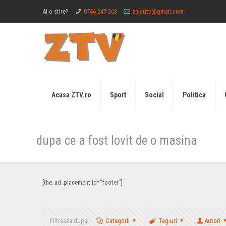
Ai o stire?
0744 247 263
zalautv@gmail.com
Acasa ZTV.ro
Sport
Social
Politica
dupa ce a fost lovit de o masina
[the_ad_placement id="footer"]
Filtreaza dupa
Categorii
Tag-uri
Autori