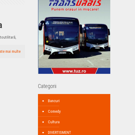
a
toutilitară,
ste mai multe
Categorii
Bancuri
Comedy
Cultura
DIVERTISMENT