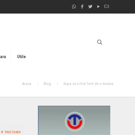
tara
Utile
Acasa
Blog
dupa ce a fost lovit de o masina
Vezi toate