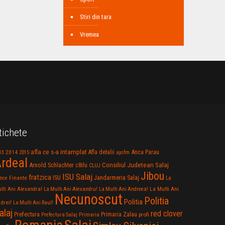
Stiri din tara
Vremea
tichete
afla ce s-a intamplat
Anca Parau
2014
Afla detalii
13
2015
ajofm
rdeal
Consiliul Judetean Salaj
Arnold Schlachter
c8ilu
CLUJ
Jibou
ISU Salaj
fratzica
Jandarmeria Salaj
Finante
ISU
nce
La
La Multi Ani
lti Ani Alexandra!
La Multi Ani Alexandru!
La Multi Ani Andreea!
Necunoscut
Politia
Politia
drei!
La Multi Ani Raul!
alaj
red clover
Prefectura
Primaria Zalau
profi
Prefectura Salaj
Primaria