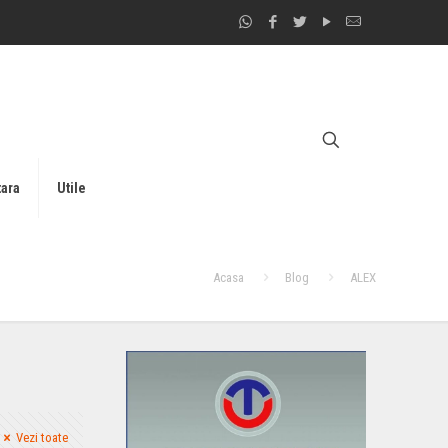
tara
Utile
Acasa
Blog
ALEX
Vezi toate