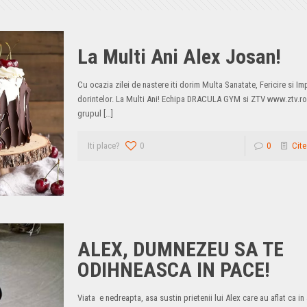
La Multi Ani Alex Josan!
Cu ocazia zilei de nastere iti dorim Multa Sanatate, Fericire si Im
dorintelor. La Multi Ani! Echipa DRACULA GYM si ZTV www.ztv.ro
grupul
[…]
Iti place?
0
0
Cite
ALEX, DUMNEZEU SA TE
ODIHNEASCA IN PACE!
Viata e nedreapta, asa sustin prietenii lui Alex care au aflat ca in