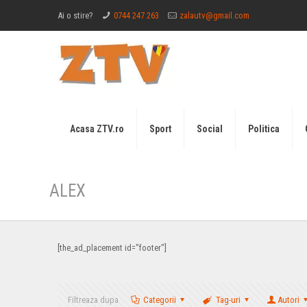
Ai o stire?
0744 247 263
zalautv@gmail.com
Acasa ZTV.ro
Sport
Social
Politica
ALEX
[the_ad_placement id="footer"]
Filtreaza dupa
Categorii
Tag-uri
Autori