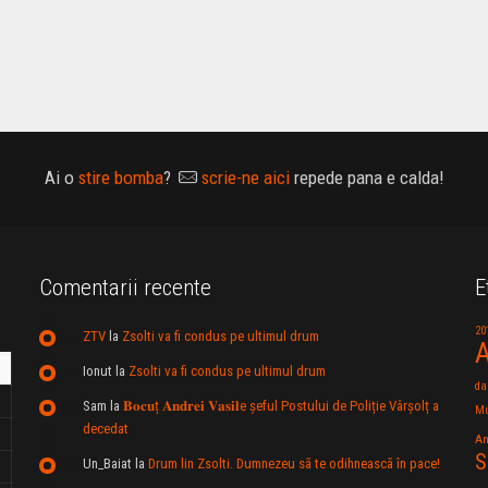
Ai o
stire bomba
?
scrie-ne aici
repede pana e calda!
Comentarii recente
E
20
ZTV
la
Zsolti va fi condus pe ultimul drum
A
Ionut
la
Zsolti va fi condus pe ultimul drum
da
Sam
la
𝐁𝐨𝐜𝐮ț 𝐀𝐧𝐝𝐫𝐞𝐢 𝐕𝐚𝐬𝐢𝐥e şeful Postului de Poliție Vârșolț a
Mu
decedat
An
S
Un_Baiat
la
Drum lin Zsolti. Dumnezeu sã te odihneascã în pace!