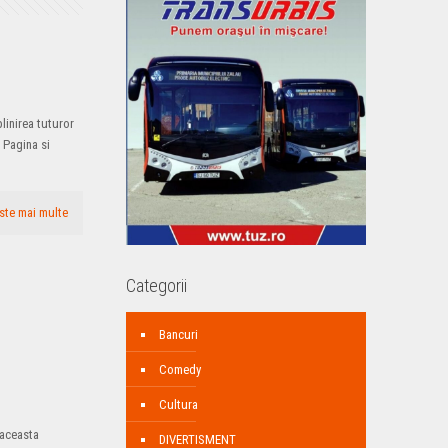
plinirea tuturor
 Pagina si
ste mai multe
Categorii
Bancuri
Comedy
Cultura
 aceasta
DIVERTISMENT