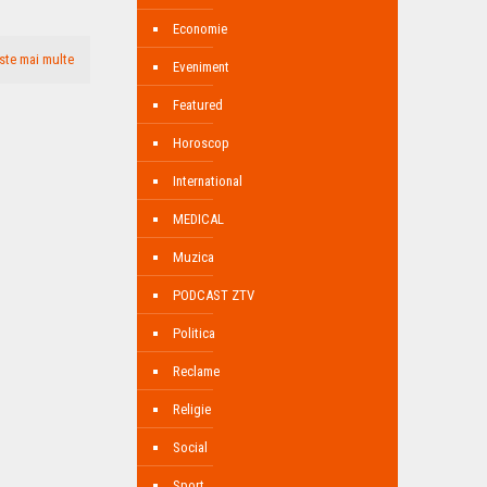
Economie
ste mai multe
Eveniment
Featured
Horoscop
International
MEDICAL
Muzica
PODCAST ZTV
Politica
Reclame
Religie
Social
Sport