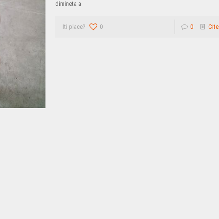
dimineta a
Iti place?
0
0
Cite