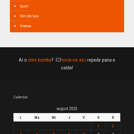
Sport
Stiri din tara
Vremea
Ai o
stire bomba
?
scrie-ne aici
repede pana e
calda!
Calendar
august 2026
L
Ma
Mi
J
V
S
D
1
2