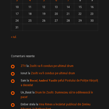
3
4
5
6
7
8
9
10
11
12
13
14
15
16
17
18
19
20
21
22
23
24
25
26
27
28
29
30
31
« iul.
Comentarii recente
ZTV
la
Zsolti va fi condus pe ultimul drum
Ionut
la
Zsolti va fi condus pe ultimul drum
Sam
la
𝐁𝐨𝐜𝐮ț 𝐀𝐧𝐝𝐫𝐞𝐢 𝐕𝐚𝐬𝐢𝐥e şeful Postului de Poliție Vârșolț
a decedat
Un_Baiat
la
Drum lin Zsolti. Dumnezeu sã te odihneascã în
pace!
Ember stela
la
Irina Rimes a încântat publicul din Şimleu
Silvaniei, la Bathory Fest