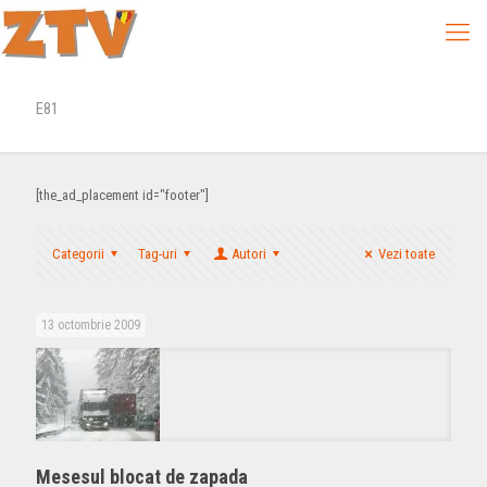
E81
[the_ad_placement id="footer"]
Categorii
Tag-uri
Autori
Vezi toate
13 octombrie 2009
Mesesul blocat de zapada