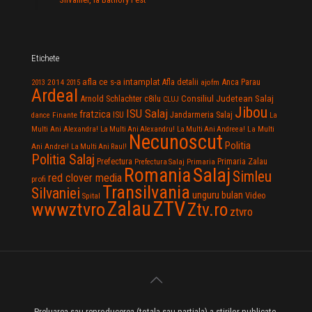
Etichete
afla ce s-a intamplat
Anca Parau
2014
Afla detalii
2013
2015
ajofm
Ardeal
Consiliul Judetean Salaj
Arnold Schlachter
c8ilu
CLUJ
Jibou
ISU Salaj
fratzica
Jandarmeria Salaj
Finante
ISU
dance
La
La Multi
Multi Ani Alexandra!
La Multi Ani Alexandru!
La Multi Ani Andreea!
Necunoscut
Politia
Ani Andrei!
La Multi Ani Raul!
Politia Salaj
Prefectura
Primaria Zalau
Prefectura Salaj
Primaria
Salaj
Romania
Simleu
red clover media
profi
Transilvania
Silvaniei
unguru bulan
Video
Spital
Zalau
ZTV
wwwztvro
Ztv.ro
ztvro
Preluarea sau reproducerea (totala sau partiala) a stirilor publicate,