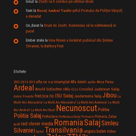
Ionut
la
Zsolti va fi condus pe ultimul drum
Sam
la
𝐁𝐨𝐜𝐮ț 𝐀𝐧𝐝𝐫𝐞𝐢 𝐕𝐚𝐬𝐢𝐥e şeful Postului de Poliție Vârșolț
a decedat
Un_Baiat
la
Drum lin Zsolti. Dumnezeu sã te odihneascã în
pace!
Ember stela
la
Irina Rimes a încântat publicul din Şimleu
Silvaniei, la Bathory Fest
Etichete
afla ce s-a intamplat
Anca Parau
2014
Afla detalii
2013
2015
ajofm
Ardeal
Consiliul Judetean Salaj
Arnold Schlachter
c8ilu
CLUJ
Jibou
ISU Salaj
fratzica
Jandarmeria Salaj
Finante
ISU
dance
La
La Multi
Multi Ani Alexandra!
La Multi Ani Alexandru!
La Multi Ani Andreea!
Necunoscut
Politia
Ani Andrei!
La Multi Ani Raul!
Politia Salaj
Prefectura
Primaria Zalau
Prefectura Salaj
Primaria
Salaj
Romania
Simleu
red clover media
profi
Transilvania
Silvaniei
unguru bulan
Video
Spital