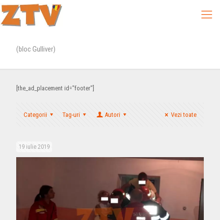
(bloc Gulliver)
[the_ad_placement id="footer"]
Categorii
Tag-uri
Autori
Vezi toate
19 iulie 2019