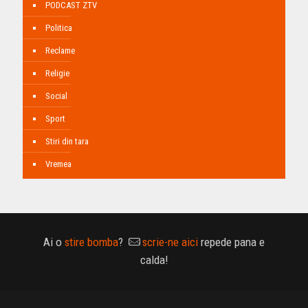
PODCAST ZTV
Politica
Reclame
Religie
Social
Sport
Stiri din tara
Vremea
Ai o
stire bomba
?
scrie-ne aici
repede pana e
calda!