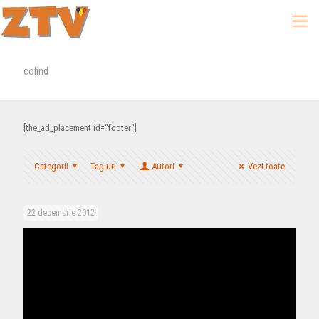
colind
[the_ad_placement id="footer"]
Categorii
Tag-uri
Autori
Vezi toate
22 decembrie 2012