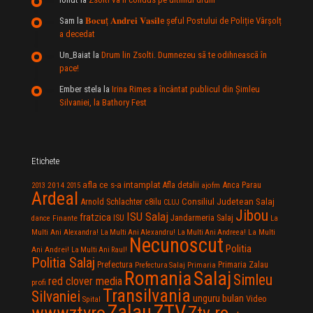
Sam
la
𝐁𝐨𝐜𝐮ț 𝐀𝐧𝐝𝐫𝐞𝐢 𝐕𝐚𝐬𝐢𝐥e şeful Postului de Poliție Vârșolț
a decedat
Un_Baiat
la
Drum lin Zsolti. Dumnezeu sã te odihneascã în
pace!
Ember stela
la
Irina Rimes a încântat publicul din Şimleu
Silvaniei, la Bathory Fest
Etichete
afla ce s-a intamplat
Anca Parau
2014
Afla detalii
2013
2015
ajofm
Ardeal
Consiliul Judetean Salaj
Arnold Schlachter
c8ilu
CLUJ
Jibou
ISU Salaj
fratzica
Jandarmeria Salaj
Finante
ISU
dance
La
La Multi
Multi Ani Alexandra!
La Multi Ani Alexandru!
La Multi Ani Andreea!
Necunoscut
Politia
Ani Andrei!
La Multi Ani Raul!
Politia Salaj
Prefectura
Primaria Zalau
Prefectura Salaj
Primaria
Salaj
Romania
Simleu
red clover media
profi
Transilvania
Silvaniei
unguru bulan
Video
Spital
Zalau
ZTV
wwwztvro