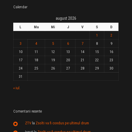
Calendar
august 2026
L
Ma
Mi
J
V
S
D
1
2
3
4
5
6
7
8
9
10
11
12
13
14
15
16
17
18
19
20
21
22
23
24
25
26
27
28
29
30
31
« iul.
Comentarii recente
ZTV
la
Zsolti va fi condus pe ultimul drum
Ionut
la
Zsolti va fi condus pe ultimul drum