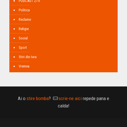
PODCAST ZTV
Politica
Reclame
Religie
Social
Sport
Stiri din tara
Vremea
Ai o
stire bomba
?
scrie-ne aici
repede pana e
calda!