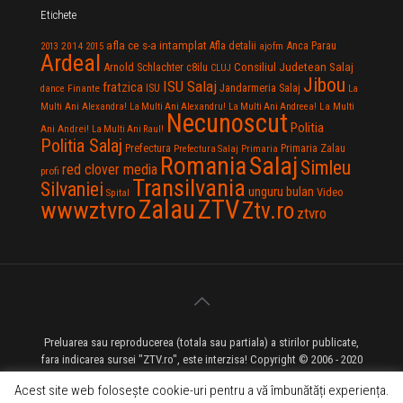
Etichete
afla ce s-a intamplat
Anca Parau
2014
Afla detalii
2013
2015
ajofm
Ardeal
Consiliul Judetean Salaj
Arnold Schlachter
c8ilu
CLUJ
Jibou
ISU Salaj
fratzica
Jandarmeria Salaj
Finante
ISU
dance
La
La Multi
Multi Ani Alexandra!
La Multi Ani Alexandru!
La Multi Ani Andreea!
Necunoscut
Politia
Ani Andrei!
La Multi Ani Raul!
Politia Salaj
Prefectura
Primaria Zalau
Prefectura Salaj
Primaria
Salaj
Romania
Simleu
red clover media
profi
Transilvania
Silvaniei
unguru bulan
Video
Spital
Zalau
ZTV
wwwztvro
Ztv.ro
ztvro
Preluarea sau reproducerea (totala sau partiala) a stirilor publicate,
fara indicarea sursei "ZTV.ro", este interzisa! Copyright © 2006 - 2020
ZTV.ro - Televiziune pe Internet - Zalau TV
Acest site web folosește cookie-uri pentru a vă îmbunătăți experiența.