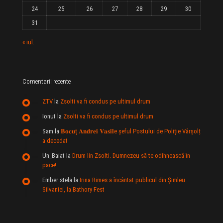
24
25
26
27
28
29
30
31
« iul.
Comentarii recente
ZTV
la
Zsolti va fi condus pe ultimul drum
Ionut
la
Zsolti va fi condus pe ultimul drum
Sam
la
𝐁𝐨𝐜𝐮ț 𝐀𝐧𝐝𝐫𝐞𝐢 𝐕𝐚𝐬𝐢𝐥e şeful Postului de Poliție Vârșolț
a decedat
Un_Baiat
la
Drum lin Zsolti. Dumnezeu sã te odihneascã în
pace!
Ember stela
la
Irina Rimes a încântat publicul din Şimleu
Silvaniei, la Bathory Fest