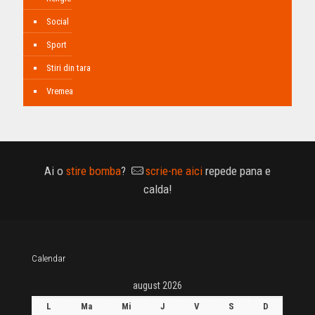
Social
Sport
Stiri din tara
Vremea
Ai o
stire bomba
?
scrie-ne aici
repede pana e
calda!
Calendar
august 2026
L
Ma
Mi
J
V
S
D