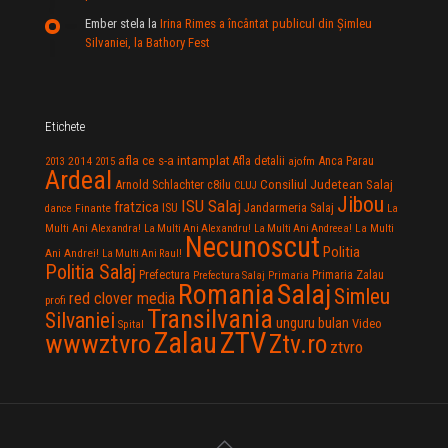
Ember stela
la
Irina Rimes a încântat publicul din Şimleu
Silvaniei, la Bathory Fest
Etichete
afla ce s-a intamplat
Anca Parau
2014
Afla detalii
2013
2015
ajofm
Ardeal
Consiliul Judetean Salaj
Arnold Schlachter
c8ilu
CLUJ
Jibou
ISU Salaj
fratzica
Jandarmeria Salaj
Finante
ISU
dance
La
La Multi
Multi Ani Alexandra!
La Multi Ani Alexandru!
La Multi Ani Andreea!
Necunoscut
Politia
Ani Andrei!
La Multi Ani Raul!
Politia Salaj
Prefectura
Primaria Zalau
Prefectura Salaj
Primaria
Salaj
Romania
Simleu
red clover media
profi
Transilvania
Silvaniei
unguru bulan
Video
Spital
Zalau
ZTV
wwwztvro
Ztv.ro
ztvro