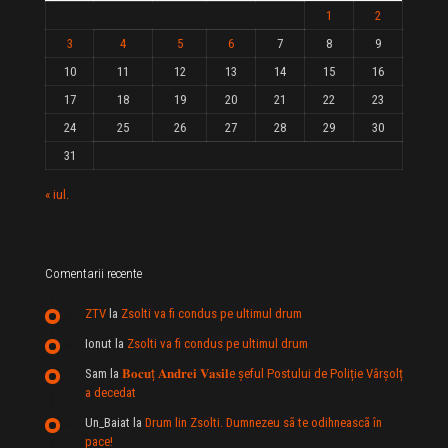
1
2
3
4
5
6
7
8
9
10
11
12
13
14
15
16
17
18
19
20
21
22
23
24
25
26
27
28
29
30
31
« iul.
Comentarii recente
ZTV
la
Zsolti va fi condus pe ultimul drum
Ionut
la
Zsolti va fi condus pe ultimul drum
Sam
la
𝐁𝐨𝐜𝐮ț 𝐀𝐧𝐝𝐫𝐞𝐢 𝐕𝐚𝐬𝐢𝐥e şeful Postului de Poliție Vârșolț
a decedat
Un_Baiat
la
Drum lin Zsolti. Dumnezeu sã te odihneascã în
pace!