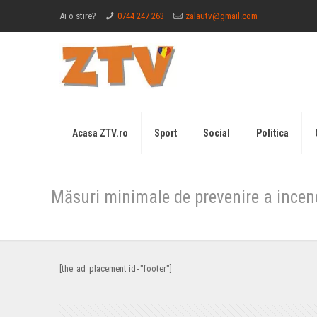
Ai o stire?
0744 247 263
zalautv@gmail.com
Acasa ZTV.ro
Sport
Social
Politica
Măsuri minimale de prevenire a incend
[the_ad_placement id="footer"]