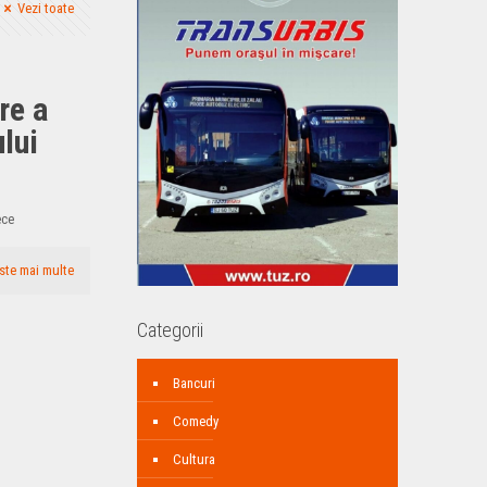
Vezi toate
re a
lui
ece
ste mai multe
Categorii
Bancuri
Comedy
Cultura