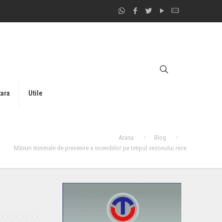
tara
Utile
Acasa
Blog
Măsuri minimale de prevenire a incendiilor pe timpul sezonului rece