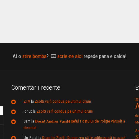
Ai o
stire bomba
?
scrie-ne aici
repede pana e calda!
Comentarii recente
E
20
ZTV
la
Zsolti va fi condus pe ultimul drum
A
Ionut
la
Zsolti va fi condus pe ultimul drum
da
Sam
la
𝐁𝐨𝐜𝐮ț 𝐀𝐧𝐝𝐫𝐞𝐢 𝐕𝐚𝐬𝐢𝐥e şeful Postului de Poliție Vârșolț a
Mu
decedat
An
S
Un_Baiat
la
Drum lin Zsolti. Dumnezeu sã te odihneascã în pace!