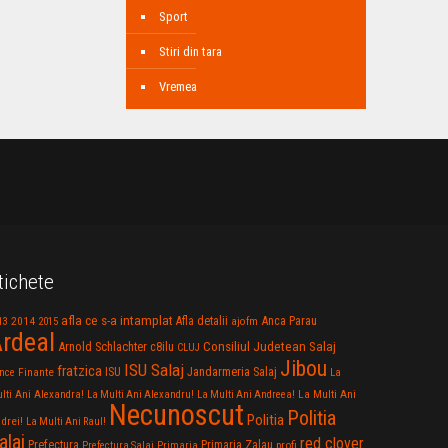
Sport
Stiri din tara
Vremea
tichete
afla ce s-a intamplat
Anca Parau
2014
Afla detalii
13
2015
ajofm
rdeal
Consiliul Judetean Salaj
Arnold Schlachter
c8ilu
CLUJ
Jibou
ISU Salaj
fratzica
Jandarmeria Salaj
Finante
ISU
nce
La
La Multi Ani
lti Ani Alexandra!
La Multi Ani Alexandru!
La Multi Ani Andreea!
Necunoscut
Politia
Politia
drei!
La Multi Ani Raul!
alaj
red clover
Prefectura
Primaria Zalau
profi
Prefectura Salaj
Primaria