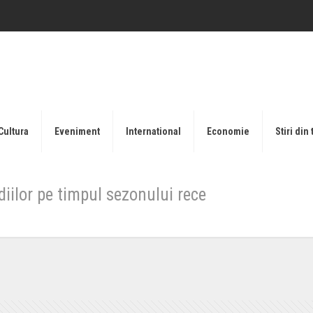
Cultura
Eveniment
International
Economie
Stiri din 
iilor pe timpul sezonului rece