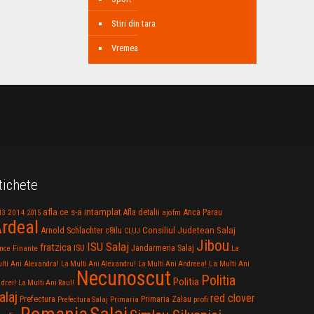
Stiri din tara
Vremea
tichete
afla ce s-a intamplat
Anca Parau
2014
Afla detalii
13
2015
ajofm
rdeal
Consiliul Judetean Salaj
Arnold Schlachter
c8ilu
CLUJ
Jibou
ISU Salaj
fratzica
Jandarmeria Salaj
Finante
ISU
nce
La
La Multi Ani
lti Ani Alexandra!
La Multi Ani Alexandru!
La Multi Ani Andreea!
Necunoscut
Politia
Politia
drei!
La Multi Ani Raul!
alaj
red clover
Prefectura
Primaria Zalau
profi
Prefectura Salaj
Primaria