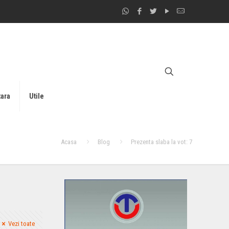
tara
Utile
Acasa
Blog
Prezenta slaba la vot: 7
Vezi toate