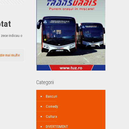
otat
a zece indicau o
ste mai multe
Categorii
Bancuri
Comedy
Cultura
DIVERTISMENT