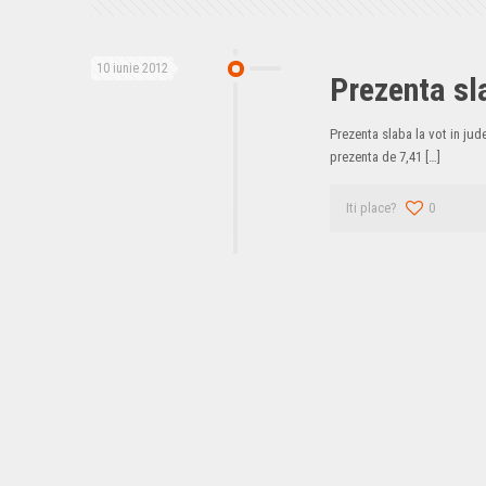
10 iunie 2012
Prezenta sla
Prezenta slaba la vot in jude
prezenta de 7,41
[…]
Iti place?
0