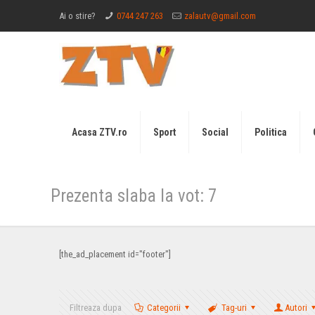
Ai o stire?
0744 247 263
zalautv@gmail.com
Acasa ZTV.ro
Sport
Social
Politica
Prezenta slaba la vot: 7
[the_ad_placement id="footer"]
Filtreaza dupa
Categorii
Tag-uri
Autori