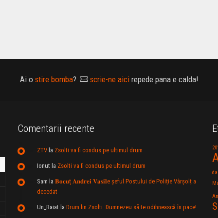
Ai o
stire bomba
?
scrie-ne aici
repede pana e calda!
Comentarii recente
E
20
ZTV
la
Zsolti va fi condus pe ultimul drum
A
Ionut
la
Zsolti va fi condus pe ultimul drum
da
Sam
la
𝐁𝐨𝐜𝐮ț 𝐀𝐧𝐝𝐫𝐞𝐢 𝐕𝐚𝐬𝐢𝐥e şeful Postului de Poliție Vârșolț a
Mu
decedat
An
S
Un_Baiat
la
Drum lin Zsolti. Dumnezeu sã te odihneascã în pace!