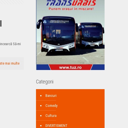
l
incearcă Să-mi
ste mai multe
Categorii
Bancuri
Comedy
Cultura
DIVERTISMENT