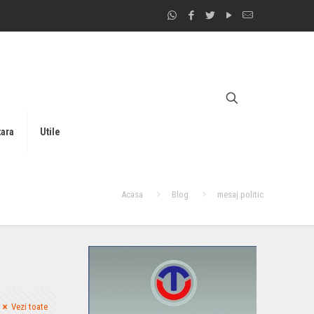
tara
Utile
Acasa
Blog
mesaj politic
Vezi toate