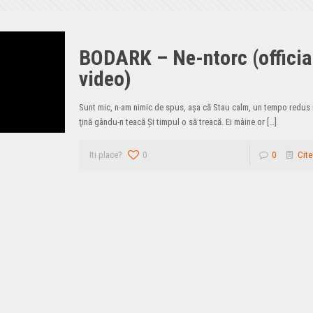
BODARK – Ne-ntorc (officia
video)
Sunt mic, n-am nimic de spus, aşa că Stau calm, un tempo redus 
ţină gându-n teacă Şi timpul o să treacă. Ei mâine or
[…]
Iti place?
0
0
Cite