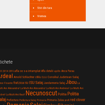
Stiri din tara
Vremea
tichete
afla ce s-a intamplat
Anca Parau
2014
Afla detalii
13
2015
ajofm
rdeal
Consiliul Judetean Salaj
Arnold Schlachter
c8ilu
CLUJ
Jibou
ISU Salaj
fratzica
Jandarmeria Salaj
Finante
ISU
nce
La
La Multi Ani
lti Ani Alexandra!
La Multi Ani Alexandru!
La Multi Ani Andreea!
Necunoscut
Politia
Politia
drei!
La Multi Ani Raul!
alaj
red clover
Prefectura
Primaria Zalau
profi
Prefectura Salaj
Primaria