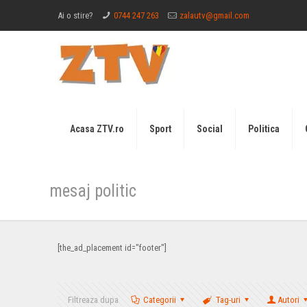
Ai o stire?
0744 247 263
zalautv@gmail.com
Acasa ZTV.ro
Sport
Social
Politica
mesaj politic
[the_ad_placement id="footer"]
Filtreaza dupa
Categorii
Tag-uri
Autori