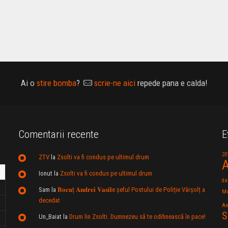
Ai o
stire bomba
?
scrie-ne aici
repede pana e calda!
Comentarii recente
E
20
ZTV
la
Zsolti va fi condus pe ultimul drum
A
Ionut
la
Zsolti va fi condus pe ultimul drum
da
Sam
la
𝐁𝐨𝐜𝐮ț 𝐀𝐧𝐝𝐫𝐞𝐢 𝐕𝐚𝐬𝐢𝐥e şeful Postului de Poliție Vârșolț a
Mu
decedat
An
S
Un_Baiat
la
Drum lin Zsolti. Dumnezeu sã te odihneascã în pace!