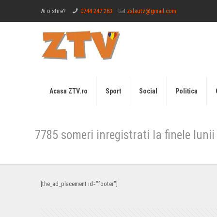
Ai o stire?
0744 247 263
zalautv@gmail.com
Acasa ZTV.ro
Sport
Social
Politica
7785 someri inregistrati la finele luni
[the_ad_placement id="footer"]