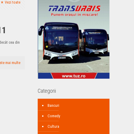
Vezi toate
11
 decât cea din
ste mai multe
Categorii
Bancuri
Comedy
Cultura