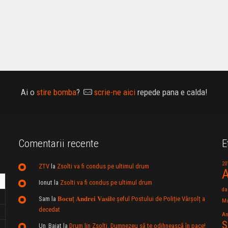
Ai o
stire bomba
?
scrie-ne aici
repede pana e calda!
Comentarii recente
E
20
ZTV
la
Zsolti va fi condus pe ultimul drum
A
Ionut
la
Zsolti va fi condus pe ultimul drum
da
Sam
la
𝐁𝐨𝐜𝐮ț 𝐀𝐧𝐝𝐫𝐞𝐢 𝐕𝐚𝐬𝐢𝐥e şeful Postului de Poliție Vârșolț a
Mu
decedat
An
S
Un_Baiat
la
Drum lin Zsolti. Dumnezeu sã te odihneascã în pace!