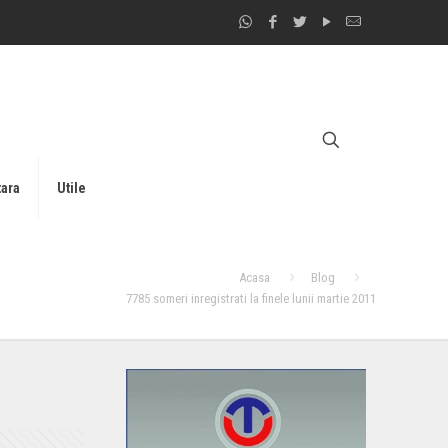
tara
Utile
Acasa
Blog
7785 someri inregistrati la finele lunii martie 2011