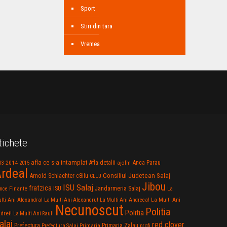
Sport
Stiri din tara
Vremea
tichete
afla ce s-a intamplat
Anca Parau
2014
Afla detalii
13
2015
ajofm
rdeal
Consiliul Judetean Salaj
Arnold Schlachter
c8ilu
CLUJ
Jibou
ISU Salaj
fratzica
Jandarmeria Salaj
Finante
ISU
nce
La
La Multi Ani
lti Ani Alexandra!
La Multi Ani Alexandru!
La Multi Ani Andreea!
Necunoscut
Politia
Politia
drei!
La Multi Ani Raul!
alaj
red clover
Prefectura
Primaria Zalau
profi
Prefectura Salaj
Primaria