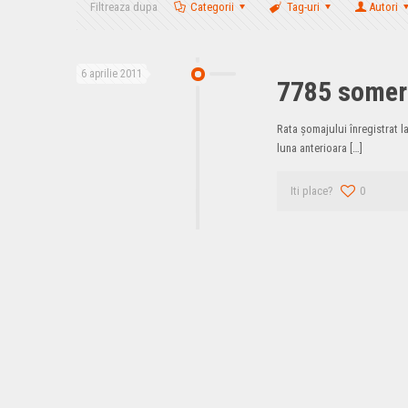
Filtreaza dupa
Categorii
Tag-uri
Autori
6 aprilie 2011
7785 someri 
Rata şomajului înregistrat la
luna anterioara
[…]
Iti place?
0