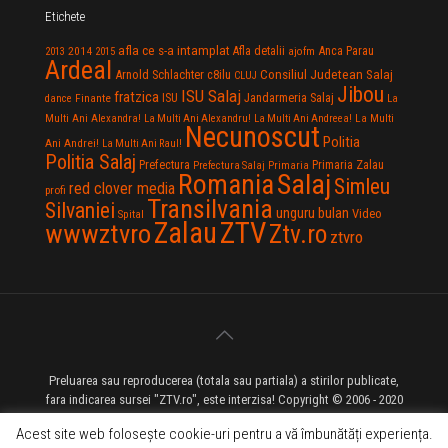
Etichete
afla ce s-a intamplat
Anca Parau
2014
Afla detalii
2013
2015
ajofm
Ardeal
Consiliul Judetean Salaj
Arnold Schlachter
c8ilu
CLUJ
Jibou
ISU Salaj
fratzica
Jandarmeria Salaj
Finante
ISU
dance
La
La Multi
Multi Ani Alexandra!
La Multi Ani Alexandru!
La Multi Ani Andreea!
Necunoscut
Politia
Ani Andrei!
La Multi Ani Raul!
Politia Salaj
Prefectura
Primaria Zalau
Prefectura Salaj
Primaria
Salaj
Romania
Simleu
red clover media
profi
Transilvania
Silvaniei
unguru bulan
Video
Spital
Zalau
ZTV
wwwztvro
Ztv.ro
ztvro
Preluarea sau reproducerea (totala sau partiala) a stirilor publicate,
fara indicarea sursei "ZTV.ro", este interzisa! Copyright © 2006 - 2020
ZTV.ro - Televiziune pe Internet - Zalau TV
Acest site web folosește cookie-uri pentru a vă îmbunătăți experiența.