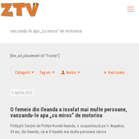
vanzandu-le apa „cu miros” de motorina
[the_ad_placement id="footer"]
Categorii
Tag-uri
Autori
Vezi toate
5 aprilie 2012
O femeie din Ileanda a inselat mai multe persoane,
vanzandu-le apa „cu miros” de motorina
Poliţiştii Secţiei de Poliţie Rurală Ileanda, o suspectează pe V. Angelica,
39 ani, din Ileanda, că ar fi înşelat mai multe persoane cărora