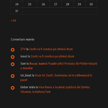
24
25
26
27
28
29
30
31
« iul.
Comentarii recente
ZTV
la
Zsolti va fi condus pe ultimul drum
Ionut
la
Zsolti va fi condus pe ultimul drum
Sam
la
𝐁𝐨𝐜𝐮ț 𝐀𝐧𝐝𝐫𝐞𝐢 𝐕𝐚𝐬𝐢𝐥e şeful Postului de Poliție Vârșolț
a decedat
Un_Baiat
la
Drum lin Zsolti. Dumnezeu sã te odihneascã în
pace!
Ember stela
la
Irina Rimes a încântat publicul din Şimleu
Silvaniei, la Bathory Fest