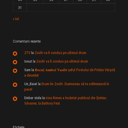
31
« iul.
Comentarii recente
ZTV
la
Zsolti va fi condus pe ultimul drum
Ionut
la
Zsolti va fi condus pe ultimul drum
Sam
la
𝐁𝐨𝐜𝐮ț 𝐀𝐧𝐝𝐫𝐞𝐢 𝐕𝐚𝐬𝐢𝐥e şeful Postului de Poliție Vârșolț
a decedat
Un_Baiat
la
Drum lin Zsolti. Dumnezeu sã te odihneascã în
pace!
Ember stela
la
Irina Rimes a încântat publicul din Şimleu
Silvaniei, la Bathory Fest
Etichete