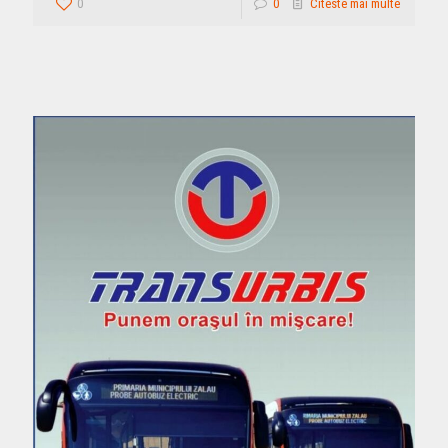
0
0
Citeste mai multe