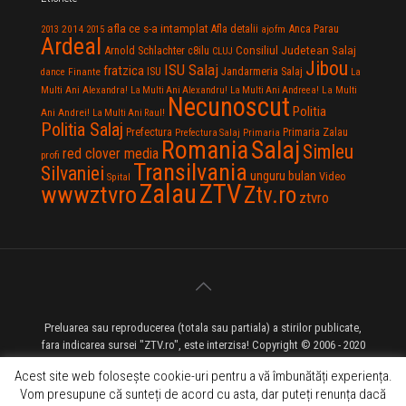
afla ce s-a intamplat
Anca Parau
2014
Afla detalii
2013
2015
ajofm
Ardeal
Consiliul Judetean Salaj
Arnold Schlachter
c8ilu
CLUJ
Jibou
ISU Salaj
fratzica
Jandarmeria Salaj
Finante
ISU
dance
La
La Multi
Multi Ani Alexandra!
La Multi Ani Alexandru!
La Multi Ani Andreea!
Necunoscut
Politia
Ani Andrei!
La Multi Ani Raul!
Politia Salaj
Prefectura
Primaria Zalau
Prefectura Salaj
Primaria
Salaj
Romania
Simleu
red clover media
profi
Transilvania
Silvaniei
unguru bulan
Video
Spital
Zalau
ZTV
wwwztvro
Ztv.ro
ztvro
Preluarea sau reproducerea (totala sau partiala) a stirilor publicate,
fara indicarea sursei "ZTV.ro", este interzisa! Copyright © 2006 - 2020
ZTV.ro - Televiziune pe Internet - Zalau TV
Acest site web folosește cookie-uri pentru a vă îmbunătăți experiența.
Vom presupune că sunteți de acord cu asta, dar puteți renunța dacă