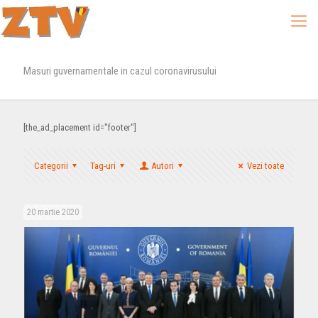
Masuri guvernamentale in cazul coronavirusului
[the_ad_placement id="footer"]
Categorii
Tag-uri
Autori
Vezi toate
20 martie 2020