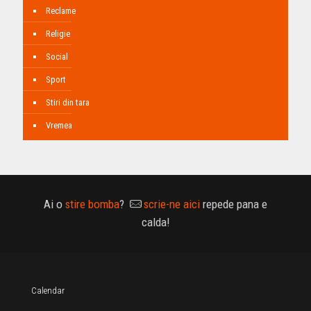
Reclame
Religie
Social
Sport
Stiri din tara
Vremea
Ai o
stire bomba
?
scrie-ne aici
repede pana e
calda!
Calendar