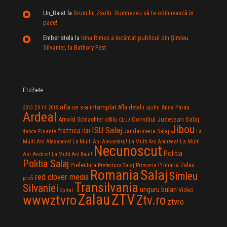
Un_Baiat
la
Drum lin Zsolti. Dumnezeu sã te odihneascã în
pace!
Ember stela
la
Irina Rimes a încântat publicul din Şimleu
Silvaniei, la Bathory Fest
Etichete
afla ce s-a intamplat
Anca Parau
2014
Afla detalii
2013
2015
ajofm
Ardeal
Consiliul Judetean Salaj
Arnold Schlachter
c8ilu
CLUJ
Jibou
ISU Salaj
fratzica
Jandarmeria Salaj
Finante
ISU
dance
La
La Multi
Multi Ani Alexandra!
La Multi Ani Alexandru!
La Multi Ani Andreea!
Necunoscut
Politia
Ani Andrei!
La Multi Ani Raul!
Politia Salaj
Prefectura
Primaria Zalau
Prefectura Salaj
Primaria
Salaj
Romania
Simleu
red clover media
profi
Transilvania
Silvaniei
unguru bulan
Video
Spital
Zalau
ZTV
wwwztvro
Ztv.ro
ztvro