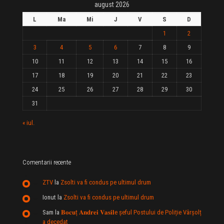
august 2026
L
Ma
Mi
J
V
S
D
1
2
3
4
5
6
7
8
9
10
11
12
13
14
15
16
17
18
19
20
21
22
23
24
25
26
27
28
29
30
31
« iul.
Comentarii recente
ZTV
la
Zsolti va fi condus pe ultimul drum
Ionut
la
Zsolti va fi condus pe ultimul drum
Sam
la
𝐁𝐨𝐜𝐮ț 𝐀𝐧𝐝𝐫𝐞𝐢 𝐕𝐚𝐬𝐢𝐥e şeful Postului de Poliție Vârșolț
a decedat